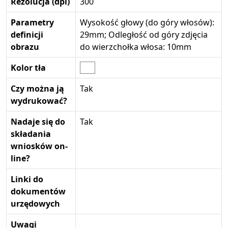
Rezolucja (dpi)
300
Parametry
Wysokość głowy (do góry włosów):
definicji
29mm; Odległość od góry zdjęcia
obrazu
do wierzchołka włosa: 10mm
Kolor tła
Czy można ją
Tak
wydrukować?
Nadaje się do
Tak
składania
wniosków on-
line?
Linki do
dokumentów
urzędowych
Uwagi