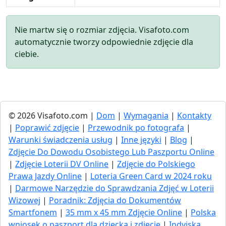
Nie martw się o rozmiar zdjęcia. Visafoto.com
automatycznie tworzy odpowiednie zdjęcie dla
ciebie.
© 2026 Visafoto.com |
Dom
|
Wymagania
|
Kontakty
|
Poprawić zdjęcie
|
Przewodnik po fotografa
|
Warunki świadczenia usług
|
Inne języki
|
Blog
|
Zdjęcie Do Dowodu Osobistego Lub Paszportu Online
|
Zdjęcie Loterii DV Online
|
Zdjęcie do Polskiego
Prawa Jazdy Online
|
Loteria Green Card w 2024 roku
|
Darmowe Narzędzie do Sprawdzania Zdjęć w Loterii
Wizowej
|
Poradnik: Zdjęcia do Dokumentów
Smartfonem
|
35 mm x 45 mm Zdjęcie Online
|
Polska
wniosek o paszport dla dziecka i zdjęcie
|
Indyjska