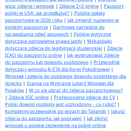
wiza: zdjęcie i wniosek
|
Zdjęcie 2×2 online
|
Paszport
polski w USA: jak przedłużyć​?
|
Polskie opłaty
paszportowe w 2026 roku
|
Jak zmienić nazwisko w
polskim paszporcie
|
Darmowe narzędzie do
sprawdzania zdjęć wizowych
|
Polskie wytyczne
dotyczące odnowienia prawa jazdy
|
Wskazówki
dotyczące zdjęcia do legitymacji studenckiej
|
Zdjęcie
ICAO do paszportu online
|
Jak wydrukować zdjęcie
do paszportu lub dowodu osobistego
|
Przewodnik
dotyczący wniosku K-ETA dla Korei Południowej
|
Wniosek i zdjęcie do polskiego dowodu osobistego dla
dziecka
|
Szanse na Wygranie Loterii Wizowej dla
Polaków
|
W co się ubrać do zdjęcia paszportowego?
|
Zdjęcie ISIC online
|
Profesjonalne zdjęcie do CV
|
Polski dowód osobisty jest uszkodzony – co robić?
|
Kompletny przewodnik po wizach do Tajlandii
|
Jakość
zdjęcia do paszportu: jak poprawić
|
Jak złożyć
wniosek o polskie zezwolenie na pobyt online