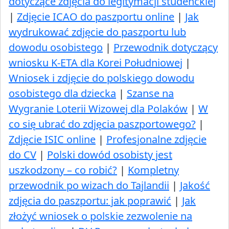
dotyczące zdjęcia do legitymacji studenckiej
|
Zdjęcie ICAO do paszportu online
|
Jak
wydrukować zdjęcie do paszportu lub
dowodu osobistego
|
Przewodnik dotyczący
wniosku K-ETA dla Korei Południowej
|
Wniosek i zdjęcie do polskiego dowodu
osobistego dla dziecka
|
Szanse na
Wygranie Loterii Wizowej dla Polaków
|
W
co się ubrać do zdjęcia paszportowego?
|
Zdjęcie ISIC online
|
Profesjonalne zdjęcie
do CV
|
Polski dowód osobisty jest
uszkodzony – co robić?
|
Kompletny
przewodnik po wizach do Tajlandii
|
Jakość
zdjęcia do paszportu: jak poprawić
|
Jak
złożyć wniosek o polskie zezwolenie na