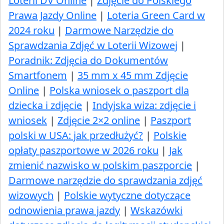
Loterii DV Online
|
Zdjęcie do Polskiego
Prawa Jazdy Online
|
Loteria Green Card w
2024 roku
|
Darmowe Narzędzie do
Sprawdzania Zdjęć w Loterii Wizowej
|
Poradnik: Zdjęcia do Dokumentów
Smartfonem
|
35 mm x 45 mm Zdjęcie
Online
|
Polska wniosek o paszport dla
dziecka i zdjęcie
|
Indyjska wiza: zdjęcie i
wniosek
|
Zdjęcie 2×2 online
|
Paszport
polski w USA: jak przedłużyć​?
|
Polskie
opłaty paszportowe w 2026 roku
|
Jak
zmienić nazwisko w polskim paszporcie
|
Darmowe narzędzie do sprawdzania zdjęć
wizowych
|
Polskie wytyczne dotyczące
odnowienia prawa jazdy
|
Wskazówki