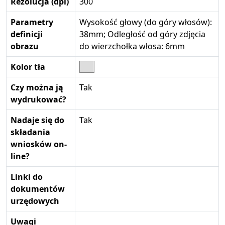
Rezolucja (dpi)
300
Parametry
Wysokość głowy (do góry włosów):
definicji
38mm; Odległość od góry zdjęcia
obrazu
do wierzchołka włosa: 6mm
Kolor tła
Czy można ją
Tak
wydrukować?
Nadaje się do
Tak
składania
wniosków on-
line?
Linki do
dokumentów
urzędowych
Uwagi