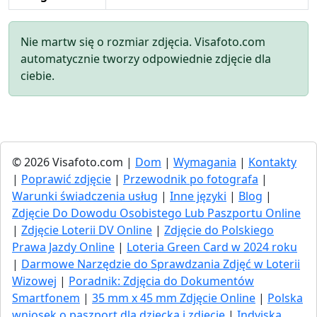
Nie martw się o rozmiar zdjęcia. Visafoto.com
automatycznie tworzy odpowiednie zdjęcie dla
ciebie.
© 2026 Visafoto.com |
Dom
|
Wymagania
|
Kontakty
|
Poprawić zdjęcie
|
Przewodnik po fotografa
|
Warunki świadczenia usług
|
Inne języki
|
Blog
|
Zdjęcie Do Dowodu Osobistego Lub Paszportu Online
|
Zdjęcie Loterii DV Online
|
Zdjęcie do Polskiego
Prawa Jazdy Online
|
Loteria Green Card w 2024 roku
|
Darmowe Narzędzie do Sprawdzania Zdjęć w Loterii
Wizowej
|
Poradnik: Zdjęcia do Dokumentów
Smartfonem
|
35 mm x 45 mm Zdjęcie Online
|
Polska
wniosek o paszport dla dziecka i zdjęcie
|
Indyjska