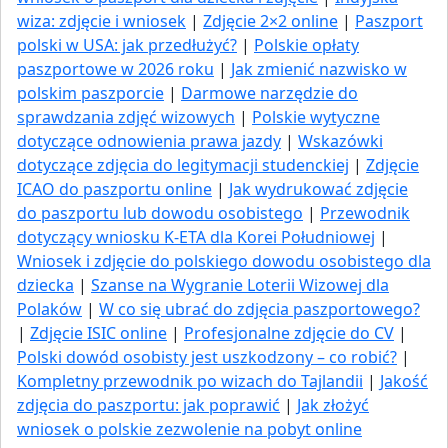
wiza: zdjęcie i wniosek
|
Zdjęcie 2×2 online
|
Paszport
polski w USA: jak przedłużyć​?
|
Polskie opłaty
paszportowe w 2026 roku
|
Jak zmienić nazwisko w
polskim paszporcie
|
Darmowe narzędzie do
sprawdzania zdjęć wizowych
|
Polskie wytyczne
dotyczące odnowienia prawa jazdy
|
Wskazówki
dotyczące zdjęcia do legitymacji studenckiej
|
Zdjęcie
ICAO do paszportu online
|
Jak wydrukować zdjęcie
do paszportu lub dowodu osobistego
|
Przewodnik
dotyczący wniosku K-ETA dla Korei Południowej
|
Wniosek i zdjęcie do polskiego dowodu osobistego dla
dziecka
|
Szanse na Wygranie Loterii Wizowej dla
Polaków
|
W co się ubrać do zdjęcia paszportowego?
|
Zdjęcie ISIC online
|
Profesjonalne zdjęcie do CV
|
Polski dowód osobisty jest uszkodzony – co robić?
|
Kompletny przewodnik po wizach do Tajlandii
|
Jakość
zdjęcia do paszportu: jak poprawić
|
Jak złożyć
wniosek o polskie zezwolenie na pobyt online