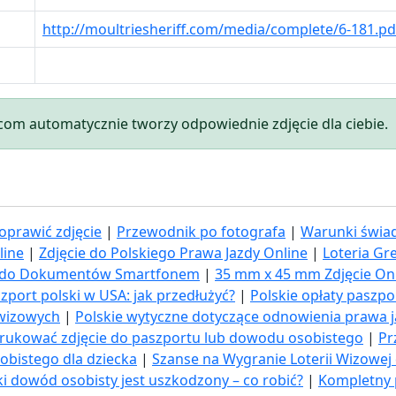
http://moultriesheriff.com/media/complete/6-181.pd
.com automatycznie tworzy odpowiednie zdjęcie dla ciebie.
oprawić zdjęcie
|
Przewodnik po fotografa
|
Warunki świad
line
|
Zdjęcie do Polskiego Prawa Jazdy Online
|
Loteria Gr
ia do Dokumentów Smartfonem
|
35 mm x 45 mm Zdjęcie On
zport polski w USA: jak przedłużyć​?
|
Polskie opłaty paszp
 wizowych
|
Polskie wytyczne dotyczące odnowienia prawa 
rukować zdjęcie do paszportu lub dowodu osobistego
|
Pr
obistego dla dziecka
|
Szanse na Wygranie Loterii Wizowej
ki dowód osobisty jest uszkodzony – co robić?
|
Kompletny 