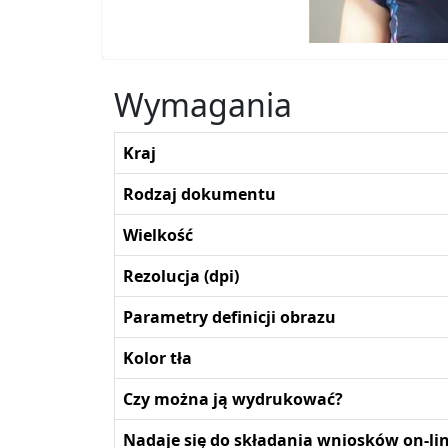
Wymagania
Kraj
Rodzaj dokumentu
Wielkość
Rezolucja (dpi)
Parametry definicji obrazu
Kolor tła
Czy można ją wydrukować?
Nadaje się do składania wniosków on-li