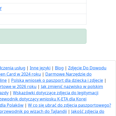
f
czenia usług
|
Inne języki
|
Blog
|
Zdjęcie Do Dowodu
een Card w 2024 roku
|
Darmowe Narzędzie do
line
|
Polska wniosek o paszport dla dziecka i zdjęcie
|
ortowe w 2026 roku
|
Jak zmienić nazwisko w polskim
jazdy
|
Wskazówki dotyczące zdjęcia do legitymacji
zewodnik dotyczący wniosku K-ETA dla Korei
 dla Polaków
|
W co się ubrać do zdjęcia paszportowego?
przewodnik po wizach do Tajlandii
|
Jakość zdjęcia do