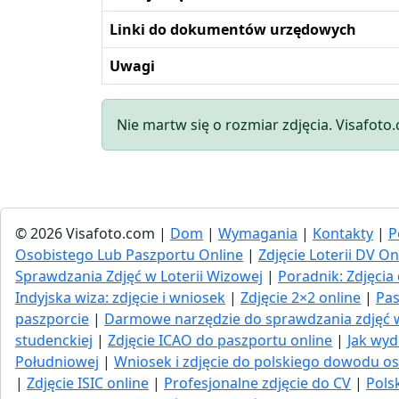
Linki do dokumentów urzędowych
Uwagi
Nie martw się o rozmiar zdjęcia. Visafoto
© 2026 Visafoto.com |
Dom
|
Wymagania
|
Kontakty
|
P
Osobistego Lub Paszportu Online
|
Zdjęcie Loterii DV On
Sprawdzania Zdjęć w Loterii Wizowej
|
Poradnik: Zdjęc
Indyjska wiza: zdjęcie i wniosek
|
Zdjęcie 2×2 online
|
Pas
paszporcie
|
Darmowe narzędzie do sprawdzania zdjęć
studenckiej
|
Zdjęcie ICAO do paszportu online
|
Jak wyd
Południowej
|
Wniosek i zdjęcie do polskiego dowodu os
|
Zdjęcie ISIC online
|
Profesjonalne zdjęcie do CV
|
Pols