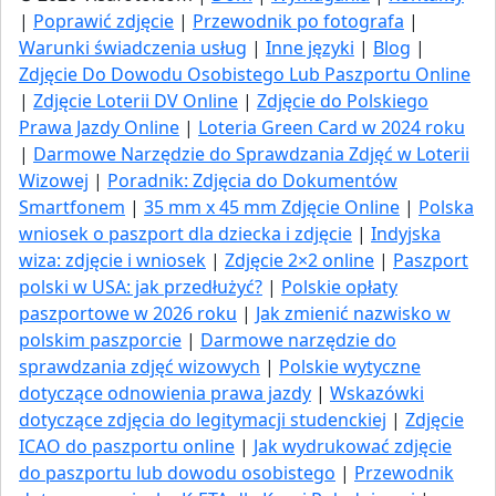
|
Poprawić zdjęcie
|
Przewodnik po fotografa
|
Warunki świadczenia usług
|
Inne języki
|
Blog
|
Zdjęcie Do Dowodu Osobistego Lub Paszportu Online
|
Zdjęcie Loterii DV Online
|
Zdjęcie do Polskiego
Prawa Jazdy Online
|
Loteria Green Card w 2024 roku
|
Darmowe Narzędzie do Sprawdzania Zdjęć w Loterii
Wizowej
|
Poradnik: Zdjęcia do Dokumentów
Smartfonem
|
35 mm x 45 mm Zdjęcie Online
|
Polska
wniosek o paszport dla dziecka i zdjęcie
|
Indyjska
wiza: zdjęcie i wniosek
|
Zdjęcie 2×2 online
|
Paszport
polski w USA: jak przedłużyć​?
|
Polskie opłaty
paszportowe w 2026 roku
|
Jak zmienić nazwisko w
polskim paszporcie
|
Darmowe narzędzie do
sprawdzania zdjęć wizowych
|
Polskie wytyczne
dotyczące odnowienia prawa jazdy
|
Wskazówki
dotyczące zdjęcia do legitymacji studenckiej
|
Zdjęcie
ICAO do paszportu online
|
Jak wydrukować zdjęcie
do paszportu lub dowodu osobistego
|
Przewodnik