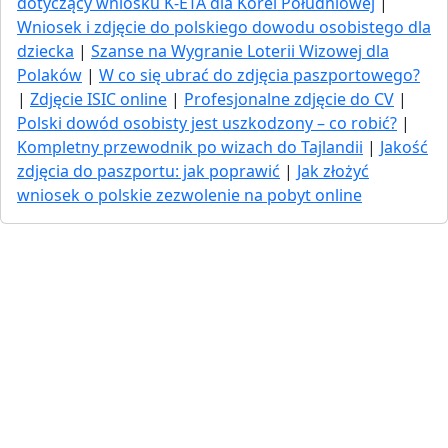
dotyczący wniosku K-ETA dla Korei Południowej
|
Wniosek i zdjęcie do polskiego dowodu osobistego dla
dziecka
|
Szanse na Wygranie Loterii Wizowej dla
Polaków
|
W co się ubrać do zdjęcia paszportowego?
|
Zdjęcie ISIC online
|
Profesjonalne zdjęcie do CV
|
Polski dowód osobisty jest uszkodzony – co robić?
|
Kompletny przewodnik po wizach do Tajlandii
|
Jakość
zdjęcia do paszportu: jak poprawić
|
Jak złożyć
wniosek o polskie zezwolenie na pobyt online