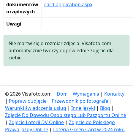
dokumentów
card-application.aspx
urzędowych
Uwagi
Nie martw się o rozmiar zdjęcia. Visafoto.com
automatycznie tworzy odpowiednie zdjęcie dla
ciebie.
© 2026 Visafoto.com |
Dom
|
Wymagania
|
Kontakty
|
Poprawić zdjęcie
|
Przewodnik po fotografa
|
Warunki świadczenia usług
|
Inne języki
|
Blog
|
Zdjęcie Do Dowodu Osobistego Lub Paszportu Online
|
Zdjęcie Loterii DV Online
|
Zdjęcie do Polskiego
Prawa Jazdy Online
|
Loteria Green Card w 2024 roku