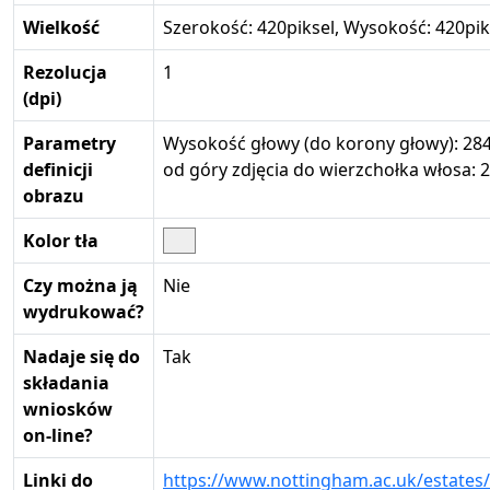
Wielkość
Szerokość: 420piksel, Wysokość: 420pik
Rezolucja
1
(dpi)
Parametry
Wysokość głowy (do korony głowy): 284
definicji
od góry zdjęcia do wierzchołka włosa: 2
obrazu
Kolor tła
Czy można ją
Nie
wydrukować?
Nadaje się do
Tak
składania
wniosków
on-line?
Linki do
https://www.nottingham.ac.uk/estates/u