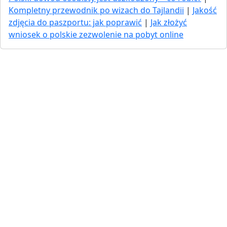
Kompletny przewodnik po wizach do Tajlandii
|
Jakość
zdjęcia do paszportu: jak poprawić
|
Jak złożyć
wniosek o polskie zezwolenie na pobyt online