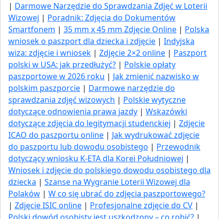
|
Darmowe Narzędzie do Sprawdzania Zdjęć w Loterii
Wizowej
|
Poradnik: Zdjęcia do Dokumentów
Smartfonem
|
35 mm x 45 mm Zdjęcie Online
|
Polska
wniosek o paszport dla dziecka i zdjęcie
|
Indyjska
wiza: zdjęcie i wniosek
|
Zdjęcie 2×2 online
|
Paszport
polski w USA: jak przedłużyć​?
|
Polskie opłaty
paszportowe w 2026 roku
|
Jak zmienić nazwisko w
polskim paszporcie
|
Darmowe narzędzie do
sprawdzania zdjęć wizowych
|
Polskie wytyczne
dotyczące odnowienia prawa jazdy
|
Wskazówki
dotyczące zdjęcia do legitymacji studenckiej
|
Zdjęcie
ICAO do paszportu online
|
Jak wydrukować zdjęcie
do paszportu lub dowodu osobistego
|
Przewodnik
dotyczący wniosku K-ETA dla Korei Południowej
|
Wniosek i zdjęcie do polskiego dowodu osobistego dla
dziecka
|
Szanse na Wygranie Loterii Wizowej dla
Polaków
|
W co się ubrać do zdjęcia paszportowego?
|
Zdjęcie ISIC online
|
Profesjonalne zdjęcie do CV
|
Polski dowód osobisty jest uszkodzony – co robić?
|