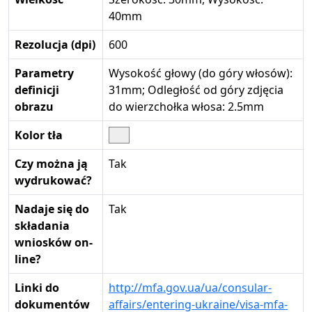
40mm
Rezolucja (dpi)
600
Parametry
Wysokość głowy (do góry włosów):
definicji
31mm; Odległość od góry zdjęcia
obrazu
do wierzchołka włosa: 2.5mm
Kolor tła
Czy można ją
Tak
wydrukować?
Nadaje się do
Tak
składania
wniosków on-
line?
Linki do
http://mfa.gov.ua/ua/consular-
dokumentów
affairs/entering-ukraine/visa-mfa-