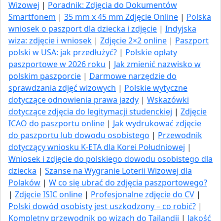
Wizowej
|
Poradnik: Zdjęcia do Dokumentów
Smartfonem
|
35 mm x 45 mm Zdjęcie Online
|
Polska
wniosek o paszport dla dziecka i zdjęcie
|
Indyjska
wiza: zdjęcie i wniosek
|
Zdjęcie 2×2 online
|
Paszport
polski w USA: jak przedłużyć​?
|
Polskie opłaty
paszportowe w 2026 roku
|
Jak zmienić nazwisko w
polskim paszporcie
|
Darmowe narzędzie do
sprawdzania zdjęć wizowych
|
Polskie wytyczne
dotyczące odnowienia prawa jazdy
|
Wskazówki
dotyczące zdjęcia do legitymacji studenckiej
|
Zdjęcie
ICAO do paszportu online
|
Jak wydrukować zdjęcie
do paszportu lub dowodu osobistego
|
Przewodnik
dotyczący wniosku K-ETA dla Korei Południowej
|
Wniosek i zdjęcie do polskiego dowodu osobistego dla
dziecka
|
Szanse na Wygranie Loterii Wizowej dla
Polaków
|
W co się ubrać do zdjęcia paszportowego?
|
Zdjęcie ISIC online
|
Profesjonalne zdjęcie do CV
|
Polski dowód osobisty jest uszkodzony – co robić?
|
Kompletny przewodnik po wizach do Tajlandii
|
Jakość