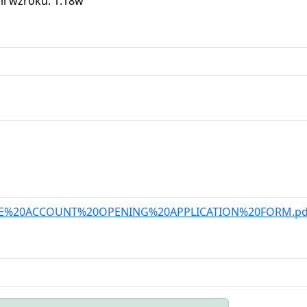
ii wzroku: 1.18w
PORATE%20ACCOUNT%20OPENING%20APPLICATION%20FORM.pd