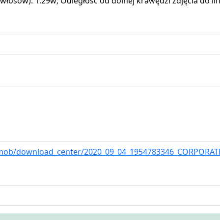
łosów): 1.29w; Odległość od dolnej krawędzi zdjęcia do lin
.tz/mob/download_center/2020_09_04_1954783346_COR