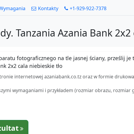
Wymagania
Kontakty
+1-929-922-7378
dy. Tanzania Azania Bank 2x2 c
atu fotograficznego na tle jasnej ściany, prześlij je t
k 2x2 cala niebieskie tło
tronie internetowej azaniabank.co.tz oraz w formie drukow
zymi wymaganiami i przykładem (rozmiar obrazu, rozmiar gło
zultat