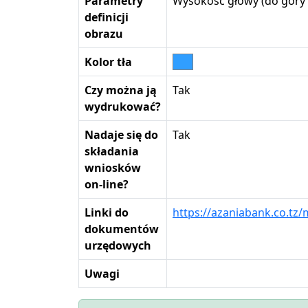
Parametry
Wysokość głowy (do góry w
definicji
obrazu
Kolor tła
Czy można ją
Tak
wydrukować?
Nadaje się do
Tak
składania
wniosków
on-line?
Linki do
https://azaniabank.co
dokumentów
urzędowych
Uwagi