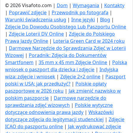
© 2026 Visafoto.com |
Dom
|
Wymagania
|
Kontakty
|
Poprawić zdjęcie
|
Przewodnik po fotografa
|
Warunki świadczenia usług
|
Inne języki
|
Blog
|
Zdjęcie Do Dowodu Osobistego Lub Paszportu Online
|
Zdjęcie Loterii DV Online
|
Zdjęcie do Polskiego
Prawa Jazdy Online
|
Loteria Green Card w 2024 roku
|
Darmowe Narzędzie do Sprawdzania Zdjęć w Loterii
Wizowej
|
Poradnik: Zdjęcia do Dokumentów
Smartfonem
|
35 mm x 45 mm Zdjęcie Online
|
Polska
wniosek o paszport dla dziecka i zdjęcie
|
Indyjska
wiza: zdjęcie i wniosek
|
Zdjęcie 2×2 online
|
Paszport
polski w USA: jak przedłużyć​?
|
Polskie opłaty
paszportowe w 2026 roku
|
Jak zmienić nazwisko w
polskim paszporcie
|
Darmowe narzędzie do
sprawdzania zdjęć wizowych
|
Polskie wytyczne
dotyczące odnowienia prawa jazdy
|
Wskazówki
dotyczące zdjęcia do legitymacji studenckiej
|
Zdjęcie
ICAO do paszportu online
|
Jak wydrukować zdjęcie