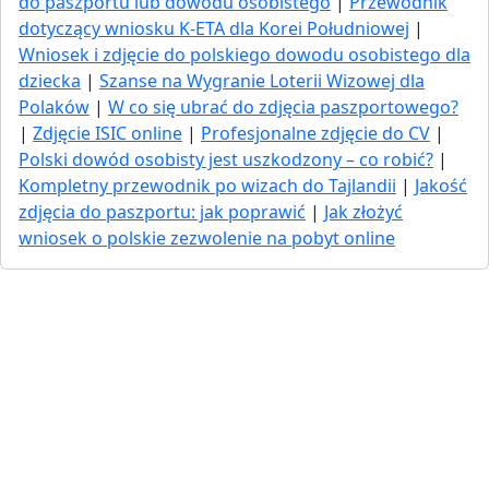
do paszportu lub dowodu osobistego
|
Przewodnik
dotyczący wniosku K-ETA dla Korei Południowej
|
Wniosek i zdjęcie do polskiego dowodu osobistego dla
dziecka
|
Szanse na Wygranie Loterii Wizowej dla
Polaków
|
W co się ubrać do zdjęcia paszportowego?
|
Zdjęcie ISIC online
|
Profesjonalne zdjęcie do CV
|
Polski dowód osobisty jest uszkodzony – co robić?
|
Kompletny przewodnik po wizach do Tajlandii
|
Jakość
zdjęcia do paszportu: jak poprawić
|
Jak złożyć
wniosek o polskie zezwolenie na pobyt online