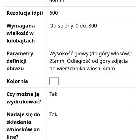
40mm
Rezolucja (dpi)
600
Wymagana
Od strony: 0 do: 300
wielkość w
kilobajtach
Parametry
Wysokość głowy (do góry włosów):
definicji
25mm; Odległość od góry zdjęcia
obrazu
do wierzchołka włosa: 4mm
Kolor tła
Czy można ją
Tak
wydrukować?
Nadaje się do
Tak
składania
wniosków on-
line?