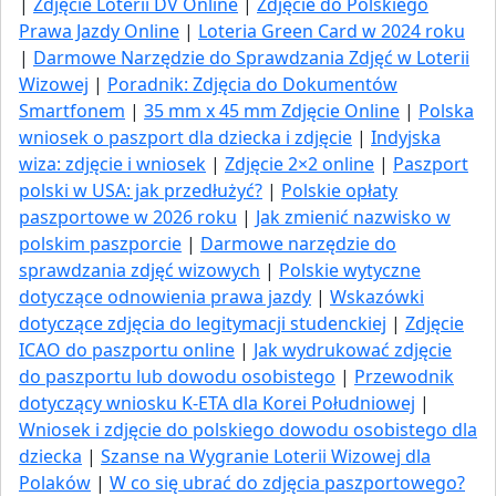
|
Zdjęcie Loterii DV Online
|
Zdjęcie do Polskiego
Prawa Jazdy Online
|
Loteria Green Card w 2024 roku
|
Darmowe Narzędzie do Sprawdzania Zdjęć w Loterii
Wizowej
|
Poradnik: Zdjęcia do Dokumentów
Smartfonem
|
35 mm x 45 mm Zdjęcie Online
|
Polska
wniosek o paszport dla dziecka i zdjęcie
|
Indyjska
wiza: zdjęcie i wniosek
|
Zdjęcie 2×2 online
|
Paszport
polski w USA: jak przedłużyć​?
|
Polskie opłaty
paszportowe w 2026 roku
|
Jak zmienić nazwisko w
polskim paszporcie
|
Darmowe narzędzie do
sprawdzania zdjęć wizowych
|
Polskie wytyczne
dotyczące odnowienia prawa jazdy
|
Wskazówki
dotyczące zdjęcia do legitymacji studenckiej
|
Zdjęcie
ICAO do paszportu online
|
Jak wydrukować zdjęcie
do paszportu lub dowodu osobistego
|
Przewodnik
dotyczący wniosku K-ETA dla Korei Południowej
|
Wniosek i zdjęcie do polskiego dowodu osobistego dla
dziecka
|
Szanse na Wygranie Loterii Wizowej dla
Polaków
|
W co się ubrać do zdjęcia paszportowego?