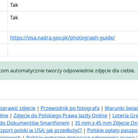
Tak
Tak
https://visa.nadra.gov.pk/photograph-guide/
.com automatycznie tworzy odpowiednie zdjęcie dla ciebie.
oprawić zdjęcie
|
Przewodnik po fotografa
|
Warunki świad
line
|
Zdjęcie do Polskiego Prawa Jazdy Online
|
Loteria Gr
ia do Dokumentów Smartfonem
|
35 mm x 45 mm Zdjęcie On
zport polski w USA: jak przedłużyć​?
|
Polskie opłaty paszp
 wizowych
|
Polskie wytyczne dotyczące odnowienia prawa 