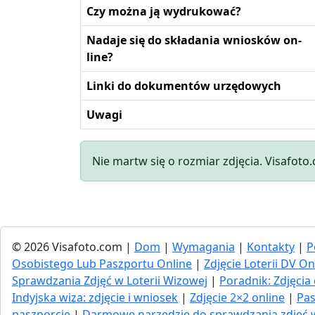
Czy można ją wydrukować?
Nadaje się do składania wniosków on-
line?
Linki do dokumentów urzędowych
Uwagi
Nie martw się o rozmiar zdjęcia. Visafoto
© 2026 Visafoto.com |
Dom
|
Wymagania
|
Kontakty
|
P
Osobistego Lub Paszportu Online
|
Zdjęcie Loterii DV On
Sprawdzania Zdjęć w Loterii Wizowej
|
Poradnik: Zdjęc
Indyjska wiza: zdjęcie i wniosek
|
Zdjęcie 2×2 online
|
Pas
paszporcie
|
Darmowe narzędzie do sprawdzania zdjęć