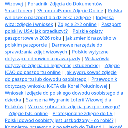
Wizowej
|
Poradnik: Zdjęcia do Dokumentów
Smartfonem
|
35 mm x 45 mm Zdjęcie Online
|
Polska
wniosek o paszport dla dziecka i zdjęcie
|
Indyjska
wiza: zdjęcie i wniosek
|
Zdjęcie 2×2 online
|
Paszport
polski w USA: jak przedłużyć​?
|
Polskie opłaty
paszportowe w 2026 roku
|
Jak zmienić nazwisko w
polskim paszporcie
|
Darmowe narzędzie do
sprawdzania zdjęć wizowych
|
Polskie wytyczne
dotyczące odnowienia prawa jazdy
|
Wskazówki
dotyczące zdjęcia do legitymacji studenckiej
|
Zdjęcie
ICAO do paszportu online
|
Jak wydrukować zdjęcie
do paszportu lub dowodu osobistego
|
Przewodnik
dotyczący wniosku K-ETA dla Korei Południowej
|
Wniosek i zdjęcie do polskiego dowodu osobistego dla
dziecka
|
Szanse na Wygranie Loterii Wizowej dla
Polaków
|
W co się ubrać do zdjęcia paszportowego?
|
Zdjęcie ISIC online
|
Profesjonalne zdjęcie do CV
|
Polski dowód osobisty jest uszkodzony – co robić?
|
Kompletny przewodnik po wizach do Tajlandii
|
Jakość