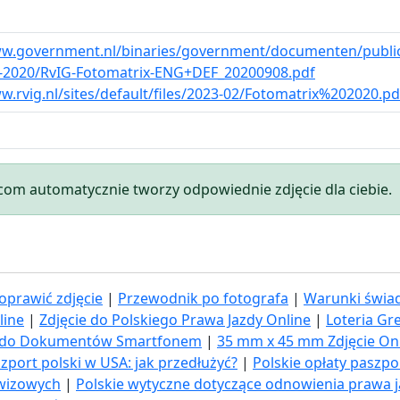
ww.government.nl/binaries/government/documenten/publica
s-2020/RvIG-Fotomatrix-ENG+DEF_20200908.pdf
w.rvig.nl/sites/default/files/2023-02/Fotomatrix%202020.pd
.com automatycznie tworzy odpowiednie zdjęcie dla ciebie.
oprawić zdjęcie
|
Przewodnik po fotografa
|
Warunki świad
line
|
Zdjęcie do Polskiego Prawa Jazdy Online
|
Loteria Gr
ia do Dokumentów Smartfonem
|
35 mm x 45 mm Zdjęcie On
zport polski w USA: jak przedłużyć​?
|
Polskie opłaty paszp
 wizowych
|
Polskie wytyczne dotyczące odnowienia prawa 