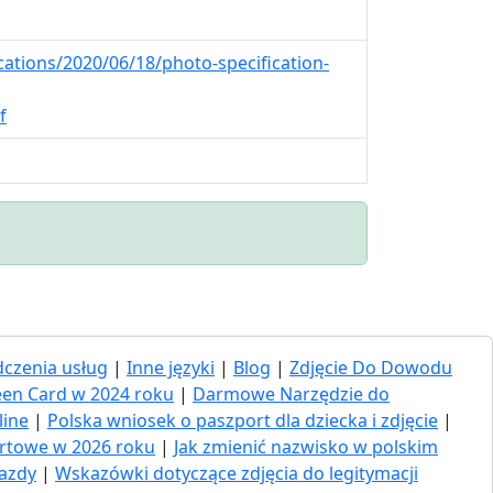
tions/2020/06/18/photo-specification-
f
czenia usług
|
Inne języki
|
Blog
|
Zdjęcie Do Dowodu
een Card w 2024 roku
|
Darmowe Narzędzie do
line
|
Polska wniosek o paszport dla dziecka i zdjęcie
|
ortowe w 2026 roku
|
Jak zmienić nazwisko w polskim
jazdy
|
Wskazówki dotyczące zdjęcia do legitymacji