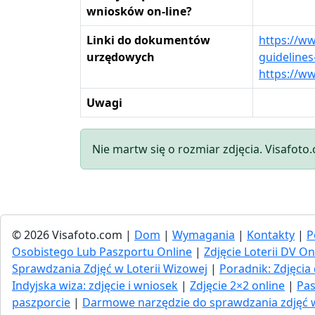
wniosków on-line?
Linki do dokumentów
https://w
urzędowych
guideline
https://ww
Uwagi
Nie martw się o rozmiar zdjęcia. Visafoto
© 2026 Visafoto.com |
Dom
|
Wymagania
|
Kontakty
|
P
Osobistego Lub Paszportu Online
|
Zdjęcie Loterii DV On
Sprawdzania Zdjęć w Loterii Wizowej
|
Poradnik: Zdjęc
Indyjska wiza: zdjęcie i wniosek
|
Zdjęcie 2×2 online
|
Pas
paszporcie
|
Darmowe narzędzie do sprawdzania zdjęć