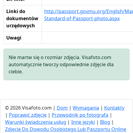
Linki do
http://passport.govmu.org/English/Ma
dokumentów
Standard-of-Passport-photo.aspx
urzędowych
Uwagi
Nie martw się o rozmiar zdjęcia. Visafoto.com
automatycznie tworzy odpowiednie zdjęcie dla
ciebie.
© 2026 Visafoto.com |
Dom
|
Wymagania
|
Kontakty
|
Poprawić zdjęcie
|
Przewodnik po fotografa
|
Warunki świadczenia usług
|
Inne języki
|
Blog
|
Zdjęcie Do Dowodu Osobistego Lub Paszportu Online