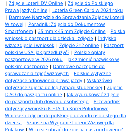
|
Zdjęcie Loterii DV Online
|
Zdjęcie do Polskiego
Prawa Jazdy Online
|
Loteria Green Card w 2024 roku
|
Darmowe Narzędzie do Sprawdzania Zdjęć w Loterii
Wizowej
|
Poradnik: Zdjęcia do Dokumentów
Smartfonem
|
35 mm x 45 mm Zdjęcie Online
|
Polska
wniosek o paszport dla dziecka i zdjęcie
|
Indyjska
wiza: zdjęcie i wniosek
|
Zdjęcie 2×2 online
|
Paszport
polski w USA: jak przedłużyć​?
|
Polskie opłaty
paszportowe w 2026 roku
|
Jak zmienić nazwisko w
polskim paszporcie
|
Darmowe narzędzie do
sprawdzania zdjęć wizowych
|
Polskie wytyczne
dotyczące odnowienia prawa jazdy
|
Wskazówki
dotyczące zdjęcia do legitymacji studenckiej
|
Zdjęcie
ICAO do paszportu online
|
Jak wydrukować zdjęcie
do paszportu lub dowodu osobistego
|
Przewodnik
dotyczący wniosku K-ETA dla Korei Południowej
|
Wniosek i zdjęcie do polskiego dowodu osobistego dla
dziecka
|
Szanse na Wygranie Loterii Wizowej dla
Polaków
|
W co się ubrać do zdjęcia paszportowego?