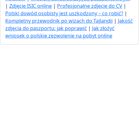
|
Zdjęcie ISIC online
|
Profesjonalne zdjęcie do CV
|
Polski dowód osobisty jest uszkodzony – co robić?
|
Kompletny przewodnik po wizach do Tajlandii
|
Jakość
zdjęcia do paszportu: jak poprawić
|
Jak złożyć
wniosek o polskie zezwolenie na pobyt online