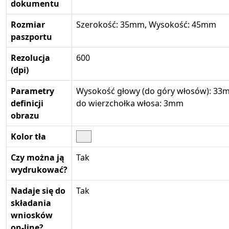
dokumentu
Rozmiar
Szerokość: 35mm, Wysokość: 45mm
paszportu
Rezolucja
600
(dpi)
Parametry
Wysokość głowy (do góry włosów): 33m
definicji
do wierzchołka włosa: 3mm
obrazu
Kolor tła
Czy można ją
Tak
wydrukować?
Nadaje się do
Tak
składania
wniosków
on-line?