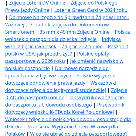
|
Zdjęcie Loterii DV Online
|
Zdjęcie do Polskiego
Prawa Jazdy Online
|
Loteria Green Card w 2024 roku
|
Darmowe Narzędzie do Sprawdzania Zdjęć w Loterii
Wizowej
|
Poradnik: Zdjęcia do Dokumentów
Smartfonem
|
35 mm x 45 mm Zdjęcie Online
|
Polska
wniosek o paszport dla dziecka i zdjęcie
|
Indyjska
wiza: zdjęcie i wniosek
|
Zdjęcie 2×2 online
|
Paszport
polski w USA: jak przedłużyć​?
|
Polskie opłaty
paszportowe w 2026 roku
|
Jak zmienić nazwisko w
polskim paszporcie
|
Darmowe narzędzie do
sprawdzania zdjęć wizowych
|
Polskie wytyczne
dotyczące odnowienia prawa jazdy
|
Wskazówki
dotyczące zdjęcia do legitymacji studenckiej
|
Zdjęcie
ICAO do paszportu online
|
Jak wydrukować zdjęcie
do paszportu lub dowodu osobistego
|
Przewodnik
dotyczący wniosku K-ETA dla Korei Południowej
|
Wniosek i zdjęcie do polskiego dowodu osobistego dla
dziecka
|
Szanse na Wygranie Loterii Wizowej dla
Polaków
|
W co się ubrać do zdjęcia paszportowego?