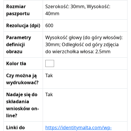
Rozmiar
Szerokość: 30mm, Wysokość:
paszportu
40mm
Rezolucja (dpi)
600
Parametry
Wysokość głowy (do góry włosów):
definicji
30mm; Odległość od góry zdjęcia
obrazu
do wierzchołka włosa: 2.5mm
Kolor tła
Czy można ją
Tak
wydrukować?
Nadaje się do
Tak
składania
wniosków on-
line?
Linki do
https://identitymalta.com/wp-