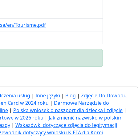
isa/en/Tourisme.pdf
czenia usług
|
Inne języki
|
Blog
|
Zdjęcie Do Dowodu
een Card w 2024 roku
|
Darmowe Narzędzie do
line
|
Polska wniosek o paszport dla dziecka i zdjęcie
|
ortowe w 2026 roku
|
Jak zmienić nazwisko w polskim
jazdy
|
Wskazówki dotyczące zdjęcia do legitymacji
zewodnik dotyczący wniosku K-ETA dla Korei