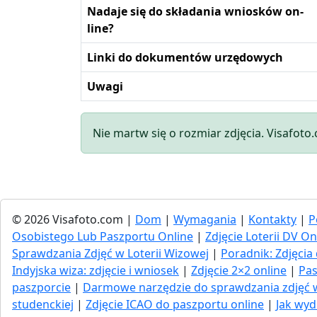
Nadaje się do składania wniosków on-
line?
Linki do dokumentów urzędowych
Uwagi
Nie martw się o rozmiar zdjęcia. Visafoto
© 2026 Visafoto.com |
Dom
|
Wymagania
|
Kontakty
|
P
Osobistego Lub Paszportu Online
|
Zdjęcie Loterii DV On
Sprawdzania Zdjęć w Loterii Wizowej
|
Poradnik: Zdjęc
Indyjska wiza: zdjęcie i wniosek
|
Zdjęcie 2×2 online
|
Pas
paszporcie
|
Darmowe narzędzie do sprawdzania zdjęć
studenckiej
|
Zdjęcie ICAO do paszportu online
|
Jak wyd