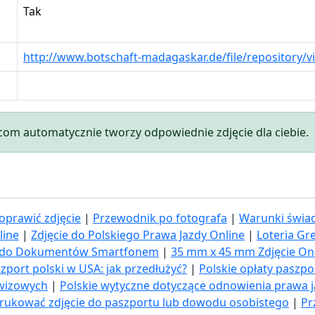
Tak
http://www.botschaft-madagaskar.de/file/repository/v
.com automatycznie tworzy odpowiednie zdjęcie dla ciebie.
oprawić zdjęcie
|
Przewodnik po fotografa
|
Warunki świad
line
|
Zdjęcie do Polskiego Prawa Jazdy Online
|
Loteria Gr
ia do Dokumentów Smartfonem
|
35 mm x 45 mm Zdjęcie On
zport polski w USA: jak przedłużyć​?
|
Polskie opłaty paszp
 wizowych
|
Polskie wytyczne dotyczące odnowienia prawa 
rukować zdjęcie do paszportu lub dowodu osobistego
|
Pr