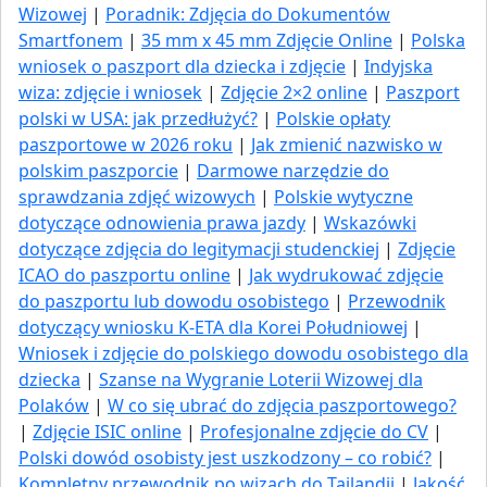
Wizowej
|
Poradnik: Zdjęcia do Dokumentów
Smartfonem
|
35 mm x 45 mm Zdjęcie Online
|
Polska
wniosek o paszport dla dziecka i zdjęcie
|
Indyjska
wiza: zdjęcie i wniosek
|
Zdjęcie 2×2 online
|
Paszport
polski w USA: jak przedłużyć​?
|
Polskie opłaty
paszportowe w 2026 roku
|
Jak zmienić nazwisko w
polskim paszporcie
|
Darmowe narzędzie do
sprawdzania zdjęć wizowych
|
Polskie wytyczne
dotyczące odnowienia prawa jazdy
|
Wskazówki
dotyczące zdjęcia do legitymacji studenckiej
|
Zdjęcie
ICAO do paszportu online
|
Jak wydrukować zdjęcie
do paszportu lub dowodu osobistego
|
Przewodnik
dotyczący wniosku K-ETA dla Korei Południowej
|
Wniosek i zdjęcie do polskiego dowodu osobistego dla
dziecka
|
Szanse na Wygranie Loterii Wizowej dla
Polaków
|
W co się ubrać do zdjęcia paszportowego?
|
Zdjęcie ISIC online
|
Profesjonalne zdjęcie do CV
|
Polski dowód osobisty jest uszkodzony – co robić?
|
Kompletny przewodnik po wizach do Tajlandii
|
Jakość