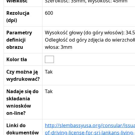
Wielkość
Szerokość: 35mm, Wysokość: 45mm
Rezolucja
600
(dpi)
Parametry
Wysokość głowy (do góry włosów): 34
definicji
Odległość od góry zdjęcia do wierzchoł
obrazu
włosa: 3mm
Kolor tła
Czy można ją
Tak
wydrukować?
Nadaje się do
Tak
składania
wniosków
on-line?
Linki do
http://slembassyusa.org/consular/issu
dokumentów
of-driving-license-for-sri-lankans-living-