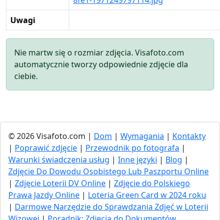
8fe1-1971249797114.jpg
Uwagi
Nie martw się o rozmiar zdjęcia. Visafoto.com
automatycznie tworzy odpowiednie zdjęcie dla
ciebie.
© 2026 Visafoto.com |
Dom
|
Wymagania
|
Kontakty
|
Poprawić zdjęcie
|
Przewodnik po fotografa
|
Warunki świadczenia usług
|
Inne języki
|
Blog
|
Zdjęcie Do Dowodu Osobistego Lub Paszportu Online
|
Zdjęcie Loterii DV Online
|
Zdjęcie do Polskiego
Prawa Jazdy Online
|
Loteria Green Card w 2024 roku
|
Darmowe Narzędzie do Sprawdzania Zdjęć w Loterii
Wizowej
|
Poradnik: Zdjęcia do Dokumentów