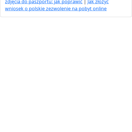
zdjęcia do paszportu: jak poprawić
|
Jak złożyć
wniosek o polskie zezwolenie na pobyt online