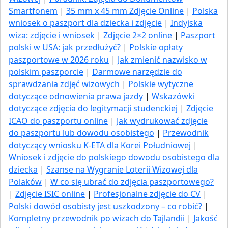
Smartfonem
|
35 mm x 45 mm Zdjęcie Online
|
Polska
wniosek o paszport dla dziecka i zdjęcie
|
Indyjska
wiza: zdjęcie i wniosek
|
Zdjęcie 2×2 online
|
Paszport
polski w USA: jak przedłużyć​?
|
Polskie opłaty
paszportowe w 2026 roku
|
Jak zmienić nazwisko w
polskim paszporcie
|
Darmowe narzędzie do
sprawdzania zdjęć wizowych
|
Polskie wytyczne
dotyczące odnowienia prawa jazdy
|
Wskazówki
dotyczące zdjęcia do legitymacji studenckiej
|
Zdjęcie
ICAO do paszportu online
|
Jak wydrukować zdjęcie
do paszportu lub dowodu osobistego
|
Przewodnik
dotyczący wniosku K-ETA dla Korei Południowej
|
Wniosek i zdjęcie do polskiego dowodu osobistego dla
dziecka
|
Szanse na Wygranie Loterii Wizowej dla
Polaków
|
W co się ubrać do zdjęcia paszportowego?
|
Zdjęcie ISIC online
|
Profesjonalne zdjęcie do CV
|
Polski dowód osobisty jest uszkodzony – co robić?
|
Kompletny przewodnik po wizach do Tajlandii
|
Jakość