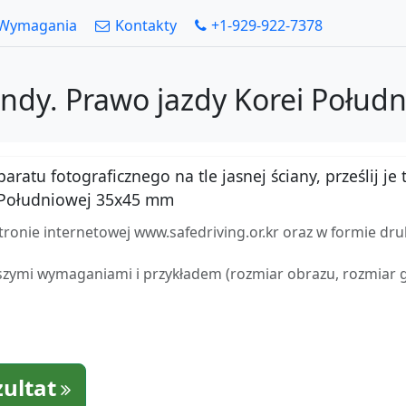
Wymagania
Kontakty
+1-929-922-7378
undy. Prawo jazdy Korei Połu
atu fotograficznego na tle jasnej ściany, prześlij je t
 Południowej 35x45 mm
tronie internetowej www.safedriving.or.kr oraz w formie dr
zymi wymaganiami i przykładem (rozmiar obrazu, rozmiar gło
zultat