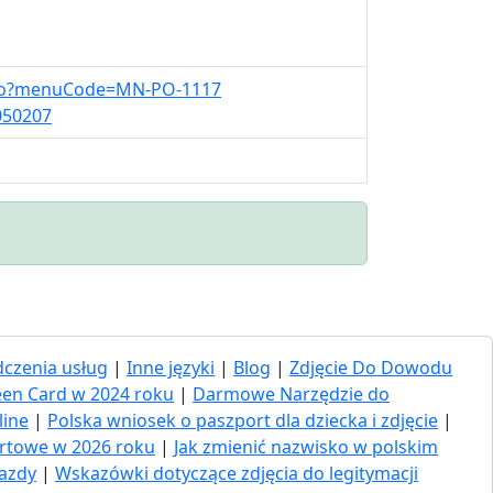
w.do?menuCode=MN-PO-1117
050207
czenia usług
|
Inne języki
|
Blog
|
Zdjęcie Do Dowodu
een Card w 2024 roku
|
Darmowe Narzędzie do
line
|
Polska wniosek o paszport dla dziecka i zdjęcie
|
ortowe w 2026 roku
|
Jak zmienić nazwisko w polskim
jazdy
|
Wskazówki dotyczące zdjęcia do legitymacji