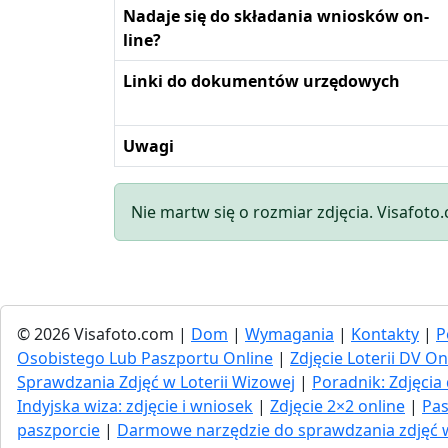
Nadaje się do składania wniosków on-
line?
Linki do dokumentów urzędowych
Uwagi
Nie martw się o rozmiar zdjęcia. Visafoto
© 2026 Visafoto.com |
Dom
|
Wymagania
|
Kontakty
|
P
Osobistego Lub Paszportu Online
|
Zdjęcie Loterii DV On
Sprawdzania Zdjęć w Loterii Wizowej
|
Poradnik: Zdjęc
Indyjska wiza: zdjęcie i wniosek
|
Zdjęcie 2×2 online
|
Pas
paszporcie
|
Darmowe narzędzie do sprawdzania zdjęć