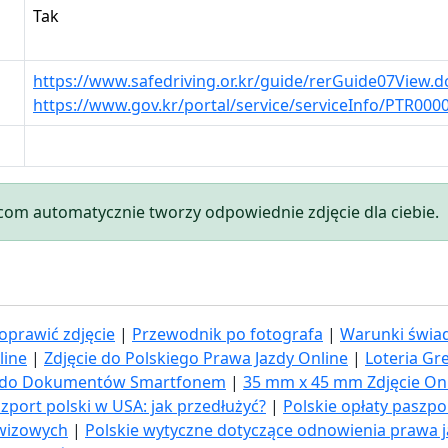
Tak
https://www.safedriving.or.kr/guide/rerGuide07Vie
https://www.gov.kr/portal/service/serviceInfo/PTR000
.com automatycznie tworzy odpowiednie zdjęcie dla ciebie.
oprawić zdjęcie
|
Przewodnik po fotografa
|
Warunki świad
line
|
Zdjęcie do Polskiego Prawa Jazdy Online
|
Loteria Gr
ia do Dokumentów Smartfonem
|
35 mm x 45 mm Zdjęcie On
zport polski w USA: jak przedłużyć​?
|
Polskie opłaty paszp
 wizowych
|
Polskie wytyczne dotyczące odnowienia prawa 