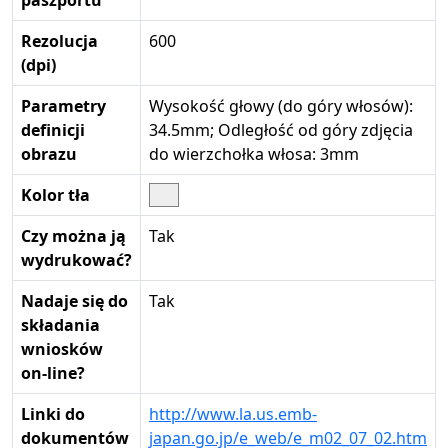
paszportu
Rezolucja
600
(dpi)
Parametry
Wysokość głowy (do góry włosów):
definicji
34.5mm; Odległość od góry zdjęcia
obrazu
do wierzchołka włosa: 3mm
Kolor tła
Czy można ją
Tak
wydrukować?
Nadaje się do
Tak
składania
wniosków
on-line?
Linki do
http://www.la.us.emb-
dokumentów
japan.go.jp/e_web/e_m02_07_02.htm