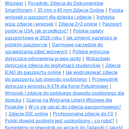
Wizowej
|
Poradnik: Zdjęcia do Dokumentów
Smartfonem
|
35 mm x 45 mm Zdjęcie Online
|
Polska
wniosek o paszport dla dziecka i zdjęcie
|
Indyjska
wiza: zdjęcie i wniosek
|
Zdjęcie 2×2 online
|
Paszport
polski w USA: jak przedłużyć​?
|
Polskie opłaty
paszportowe w 2026 roku
|
Jak zmienić nazwisko w
polskim paszporcie
|
Darmowe narzędzie do
sprawdzania zdjęć wizowych
|
Polskie wytyczne
dotyczące odnowienia prawa jazdy
|
Wskazówki
dotyczące zdjęcia do legitymacji studenckiej
|
Zdjęcie
ICAO do paszportu online
|
Jak wydrukować zdjęcie
do paszportu lub dowodu osobistego
|
Przewodnik
dotyczący wniosku K-ETA dla Korei Południowej
|
Wniosek i zdjęcie do polskiego dowodu osobistego dla
dziecka
|
Szanse na Wygranie Loterii Wizowej dla
Polaków
|
W co się ubrać do zdjęcia paszportowego?
|
Zdjęcie ISIC online
|
Profesjonalne zdjęcie do CV
|
Polski dowód osobisty jest uszkodzony – co robić?
|
Kompletny przewodnik po wizach do Tajlandii
|
Jakość