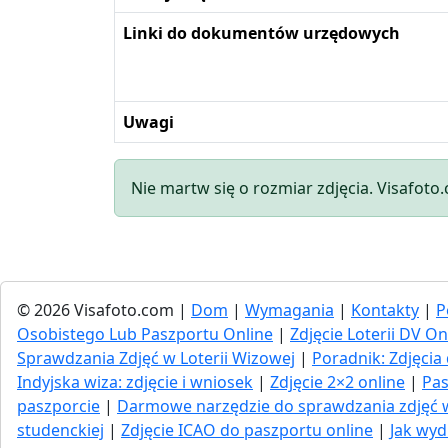
Linki do dokumentów urzędowych
Uwagi
Nie martw się o rozmiar zdjęcia. Visafoto
© 2026 Visafoto.com |
Dom
|
Wymagania
|
Kontakty
|
P
Osobistego Lub Paszportu Online
|
Zdjęcie Loterii DV On
Sprawdzania Zdjęć w Loterii Wizowej
|
Poradnik: Zdjęc
Indyjska wiza: zdjęcie i wniosek
|
Zdjęcie 2×2 online
|
Pas
paszporcie
|
Darmowe narzędzie do sprawdzania zdjęć
studenckiej
|
Zdjęcie ICAO do paszportu online
|
Jak wyd