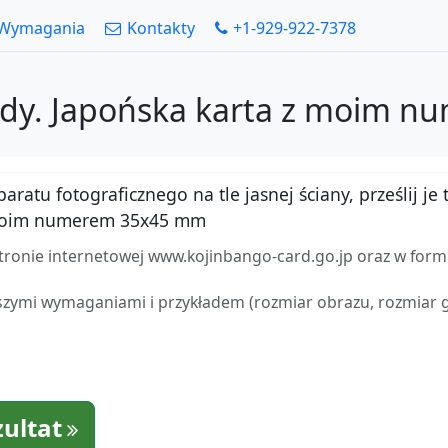
Wymagania
Kontakty
+1-929-922-7378
undy. Japońska karta z moim 
atu fotograficznego na tle jasnej ściany, prześlij je t
 moim numerem 35x45 mm
stronie internetowej www.kojinbango-card.go.jp oraz w for
zymi wymaganiami i przykładem (rozmiar obrazu, rozmiar gło
zultat