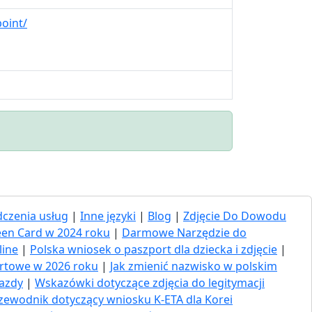
oint/
czenia usług
|
Inne języki
|
Blog
|
Zdjęcie Do Dowodu
een Card w 2024 roku
|
Darmowe Narzędzie do
line
|
Polska wniosek o paszport dla dziecka i zdjęcie
|
ortowe w 2026 roku
|
Jak zmienić nazwisko w polskim
jazdy
|
Wskazówki dotyczące zdjęcia do legitymacji
zewodnik dotyczący wniosku K-ETA dla Korei