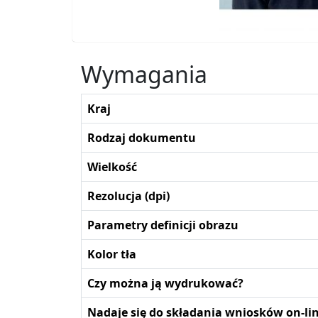
Wymagania
Kraj
Rodzaj dokumentu
Wielkość
Rezolucja (dpi)
Parametry definicji obrazu
Kolor tła
Czy można ją wydrukować?
Nadaje się do składania wniosków on-li