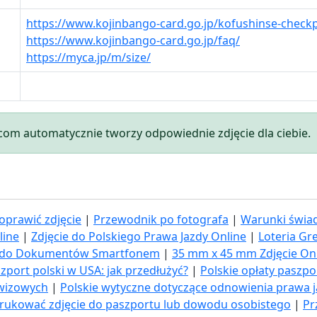
https://www.kojinbango-card.go.jp/kofushinse-checkp
https://www.kojinbango-card.go.jp/faq/
https://myca.jp/m/size/
.com automatycznie tworzy odpowiednie zdjęcie dla ciebie.
oprawić zdjęcie
|
Przewodnik po fotografa
|
Warunki świad
line
|
Zdjęcie do Polskiego Prawa Jazdy Online
|
Loteria Gr
ia do Dokumentów Smartfonem
|
35 mm x 45 mm Zdjęcie On
zport polski w USA: jak przedłużyć​?
|
Polskie opłaty paszp
 wizowych
|
Polskie wytyczne dotyczące odnowienia prawa 
rukować zdjęcie do paszportu lub dowodu osobistego
|
Pr