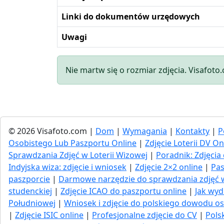
Linki do dokumentów urzędowych
Uwagi
Nie martw się o rozmiar zdjęcia. Visafoto
© 2026 Visafoto.com |
Dom
|
Wymagania
|
Kontakty
|
P
Osobistego Lub Paszportu Online
|
Zdjęcie Loterii DV On
Sprawdzania Zdjęć w Loterii Wizowej
|
Poradnik: Zdjęc
Indyjska wiza: zdjęcie i wniosek
|
Zdjęcie 2×2 online
|
Pas
paszporcie
|
Darmowe narzędzie do sprawdzania zdjęć
studenckiej
|
Zdjęcie ICAO do paszportu online
|
Jak wyd
Południowej
|
Wniosek i zdjęcie do polskiego dowodu os
|
Zdjęcie ISIC online
|
Profesjonalne zdjęcie do CV
|
Pols