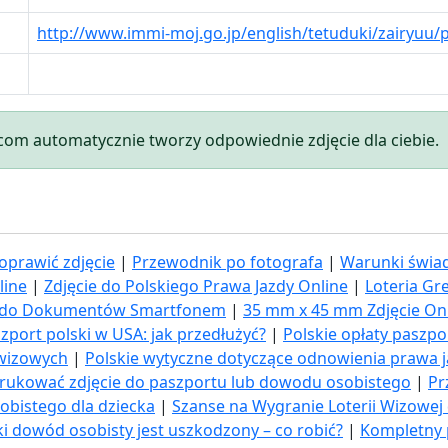
http://www.immi-moj.go.jp/english/tetuduki/zairyuu/
.com automatycznie tworzy odpowiednie zdjęcie dla ciebie.
oprawić zdjęcie
|
Przewodnik po fotografa
|
Warunki świad
line
|
Zdjęcie do Polskiego Prawa Jazdy Online
|
Loteria Gr
ia do Dokumentów Smartfonem
|
35 mm x 45 mm Zdjęcie On
zport polski w USA: jak przedłużyć​?
|
Polskie opłaty paszp
 wizowych
|
Polskie wytyczne dotyczące odnowienia prawa 
rukować zdjęcie do paszportu lub dowodu osobistego
|
Pr
obistego dla dziecka
|
Szanse na Wygranie Loterii Wizowej
ki dowód osobisty jest uszkodzony – co robić?
|
Kompletny 