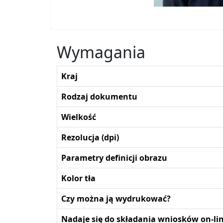
Wymagania
Kraj
Rodzaj dokumentu
Wielkość
Rezolucja (dpi)
Parametry definicji obrazu
Kolor tła
Czy można ją wydrukować?
Nadaje się do składania wniosków on-li