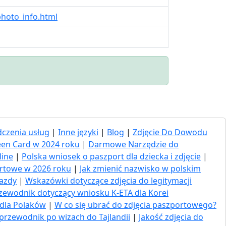
photo_info.html
czenia usług
|
Inne języki
|
Blog
|
Zdjęcie Do Dowodu
een Card w 2024 roku
|
Darmowe Narzędzie do
line
|
Polska wniosek o paszport dla dziecka i zdjęcie
|
ortowe w 2026 roku
|
Jak zmienić nazwisko w polskim
jazdy
|
Wskazówki dotyczące zdjęcia do legitymacji
zewodnik dotyczący wniosku K-ETA dla Korei
 dla Polaków
|
W co się ubrać do zdjęcia paszportowego?
przewodnik po wizach do Tajlandii
|
Jakość zdjęcia do