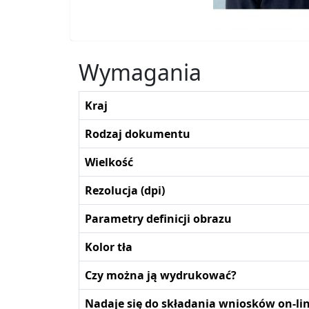
Wymagania
Kraj
Rodzaj dokumentu
Wielkość
Rezolucja (dpi)
Parametry definicji obrazu
Kolor tła
Czy można ją wydrukować?
Nadaje się do składania wniosków on-li