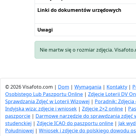
Linki do dokumentów urzędowych
Uwagi
Nie martw się o rozmiar zdjęcia. Visafoto
© 2026 Visafoto.com |
Dom
|
Wymagania
|
Kontakty
|
P
Osobistego Lub Paszportu Online
|
Zdjęcie Loterii DV On
Sprawdzania Zdjęć w Loterii Wizowej
|
Poradnik: Zdjęc
Indyjska wiza: zdjęcie i wniosek
|
Zdjęcie 2×2 online
|
Pas
paszporcie
|
Darmowe narzędzie do sprawdzania zdjęć
studenckiej
|
Zdjęcie ICAO do paszportu online
|
Jak wyd
Południowej
|
Wniosek i zdjęcie do polskiego dowodu os