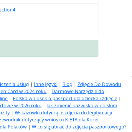
ection4
czenia usług
|
Inne języki
|
Blog
|
Zdjęcie Do Dowodu
een Card w 2024 roku
|
Darmowe Narzędzie do
line
|
Polska wniosek o paszport dla dziecka i zdjęcie
|
ortowe w 2026 roku
|
Jak zmienić nazwisko w polskim
jazdy
|
Wskazówki dotyczące zdjęcia do legitymacji
zewodnik dotyczący wniosku K-ETA dla Korei
 dla Polaków
|
W co się ubrać do zdjęcia paszportowego?