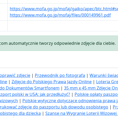
https://www.mofa.go.jp/mofaj/gaiko/apec/btc.html#s
https://www.mofa.go.jp/mofaj/files/000149961.pdf
.com automatycznie tworzy odpowiednie zdjęcie dla ciebie.
oprawić zdjęcie
|
Przewodnik po fotografa
|
Warunki świad
line
|
Zdjęcie do Polskiego Prawa Jazdy Online
|
Loteria Gr
ia do Dokumentów Smartfonem
|
35 mm x 45 mm Zdjęcie On
zport polski w USA: jak przedłużyć​?
|
Polskie opłaty paszp
 wizowych
|
Polskie wytyczne dotyczące odnowienia prawa 
rukować zdjęcie do paszportu lub dowodu osobistego
|
Pr
obistego dla dziecka
|
Szanse na Wygranie Loterii Wizowej