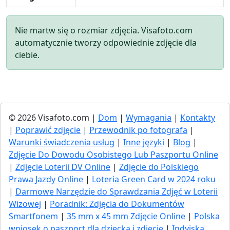
Nie martw się o rozmiar zdjęcia. Visafoto.com
automatycznie tworzy odpowiednie zdjęcie dla
ciebie.
© 2026 Visafoto.com |
Dom
|
Wymagania
|
Kontakty
|
Poprawić zdjęcie
|
Przewodnik po fotografa
|
Warunki świadczenia usług
|
Inne języki
|
Blog
|
Zdjęcie Do Dowodu Osobistego Lub Paszportu Online
|
Zdjęcie Loterii DV Online
|
Zdjęcie do Polskiego
Prawa Jazdy Online
|
Loteria Green Card w 2024 roku
|
Darmowe Narzędzie do Sprawdzania Zdjęć w Loterii
Wizowej
|
Poradnik: Zdjęcia do Dokumentów
Smartfonem
|
35 mm x 45 mm Zdjęcie Online
|
Polska
wniosek o paszport dla dziecka i zdjęcie
|
Indyjska