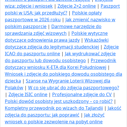
wiza: zdjęcie i wniosek
|
Zdjęcie 2×2 online
|
Paszport
polski w USA: jak przedłużyć​?
|
Polskie opłaty
paszportowe w 2026 roku
|
Jak zmienić nazwisko w
polskim paszporcie
|
Darmowe narzędzie do
sprawdzania zdjęć wizowych
|
Polskie wytyczne
dotyczące odnowienia prawa jazdy
|
Wskazówki
dotyczące zdjęcia do legitymacji studenckiej
|
Zdjęcie
ICAO do paszportu online
|
Jak wydrukować zdjęcie
do paszportu lub dowodu osobistego
|
Przewodnik
dotyczący wniosku K-ETA dla Korei Południowej
|
Wniosek i zdjęcie do polskiego dowodu osobistego dla
dziecka
|
Szanse na Wygranie Loterii Wizowej dla
Polaków
|
W co się ubrać do zdjęcia paszportowego?
|
Zdjęcie ISIC online
|
Profesjonalne zdjęcie do CV
|
Polski dowód osobisty jest uszkodzony – co robić?
|
Kompletny przewodnik po wizach do Tajlandii
|
Jakość
zdjęcia do paszportu: jak poprawić
|
Jak złożyć
wniosek o polskie zezwolenie na pobyt online