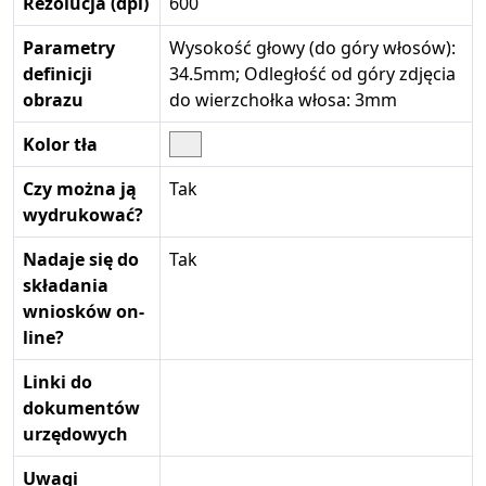
Rezolucja (dpi)
600
Parametry
Wysokość głowy (do góry włosów):
definicji
34.5mm; Odległość od góry zdjęcia
obrazu
do wierzchołka włosa: 3mm
Kolor tła
Czy można ją
Tak
wydrukować?
Nadaje się do
Tak
składania
wniosków on-
line?
Linki do
dokumentów
urzędowych
Uwagi