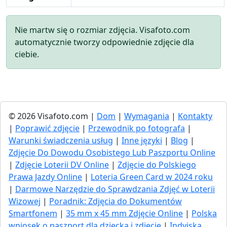
Nie martw się o rozmiar zdjęcia. Visafoto.com
automatycznie tworzy odpowiednie zdjęcie dla
ciebie.
© 2026 Visafoto.com |
Dom
|
Wymagania
|
Kontakty
|
Poprawić zdjęcie
|
Przewodnik po fotografa
|
Warunki świadczenia usług
|
Inne języki
|
Blog
|
Zdjęcie Do Dowodu Osobistego Lub Paszportu Online
|
Zdjęcie Loterii DV Online
|
Zdjęcie do Polskiego
Prawa Jazdy Online
|
Loteria Green Card w 2024 roku
|
Darmowe Narzędzie do Sprawdzania Zdjęć w Loterii
Wizowej
|
Poradnik: Zdjęcia do Dokumentów
Smartfonem
|
35 mm x 45 mm Zdjęcie Online
|
Polska
wniosek o paszport dla dziecka i zdjęcie
|
Indyjska