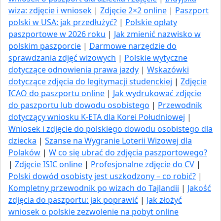
wiza: zdjęcie i wniosek
|
Zdjęcie 2×2 online
|
Paszport
polski w USA: jak przedłużyć​?
|
Polskie opłaty
paszportowe w 2026 roku
|
Jak zmienić nazwisko w
polskim paszporcie
|
Darmowe narzędzie do
sprawdzania zdjęć wizowych
|
Polskie wytyczne
dotyczące odnowienia prawa jazdy
|
Wskazówki
dotyczące zdjęcia do legitymacji studenckiej
|
Zdjęcie
ICAO do paszportu online
|
Jak wydrukować zdjęcie
do paszportu lub dowodu osobistego
|
Przewodnik
dotyczący wniosku K-ETA dla Korei Południowej
|
Wniosek i zdjęcie do polskiego dowodu osobistego dla
dziecka
|
Szanse na Wygranie Loterii Wizowej dla
Polaków
|
W co się ubrać do zdjęcia paszportowego?
|
Zdjęcie ISIC online
|
Profesjonalne zdjęcie do CV
|
Polski dowód osobisty jest uszkodzony – co robić?
|
Kompletny przewodnik po wizach do Tajlandii
|
Jakość
zdjęcia do paszportu: jak poprawić
|
Jak złożyć
wniosek o polskie zezwolenie na pobyt online