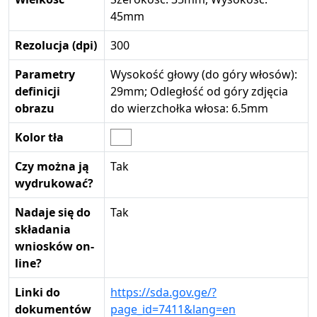
45mm
Rezolucja (dpi)
300
Parametry
Wysokość głowy (do góry włosów):
definicji
29mm; Odległość od góry zdjęcia
obrazu
do wierzchołka włosa: 6.5mm
Kolor tła
Czy można ją
Tak
wydrukować?
Nadaje się do
Tak
składania
wniosków on-
line?
Linki do
https://sda.gov.ge/?
dokumentów
page_id=7411&lang=en