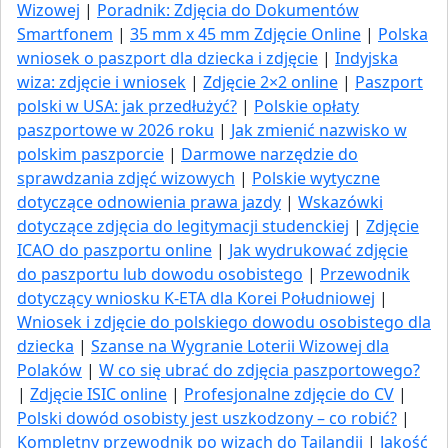
Wizowej
|
Poradnik: Zdjęcia do Dokumentów
Smartfonem
|
35 mm x 45 mm Zdjęcie Online
|
Polska
wniosek o paszport dla dziecka i zdjęcie
|
Indyjska
wiza: zdjęcie i wniosek
|
Zdjęcie 2×2 online
|
Paszport
polski w USA: jak przedłużyć​?
|
Polskie opłaty
paszportowe w 2026 roku
|
Jak zmienić nazwisko w
polskim paszporcie
|
Darmowe narzędzie do
sprawdzania zdjęć wizowych
|
Polskie wytyczne
dotyczące odnowienia prawa jazdy
|
Wskazówki
dotyczące zdjęcia do legitymacji studenckiej
|
Zdjęcie
ICAO do paszportu online
|
Jak wydrukować zdjęcie
do paszportu lub dowodu osobistego
|
Przewodnik
dotyczący wniosku K-ETA dla Korei Południowej
|
Wniosek i zdjęcie do polskiego dowodu osobistego dla
dziecka
|
Szanse na Wygranie Loterii Wizowej dla
Polaków
|
W co się ubrać do zdjęcia paszportowego?
|
Zdjęcie ISIC online
|
Profesjonalne zdjęcie do CV
|
Polski dowód osobisty jest uszkodzony – co robić?
|
Kompletny przewodnik po wizach do Tajlandii
|
Jakość