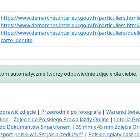
https://www.demarches.interieur.gouv.fr/particuliers.htm
https://www.demarches.interieur.gouv.fr/particuliers.htm
https://www.demarches.interieur.gouv.fr/particuliers/quell
carte-identite
.com automatycznie tworzy odpowiednie zdjęcie dla ciebie.
oprawić zdjęcie
|
Przewodnik po fotografa
|
Warunki świad
line
|
Zdjęcie do Polskiego Prawa Jazdy Online
|
Loteria Gr
ia do Dokumentów Smartfonem
|
35 mm x 45 mm Zdjęcie On
zport polski w USA: jak przedłużyć​?
|
Polskie opłaty paszp