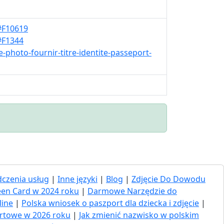
l#F10619
l#F1344
e-photo-fournir-titre-identite-passeport-
czenia usług
|
Inne języki
|
Blog
|
Zdjęcie Do Dowodu
een Card w 2024 roku
|
Darmowe Narzędzie do
line
|
Polska wniosek o paszport dla dziecka i zdjęcie
|
ortowe w 2026 roku
|
Jak zmienić nazwisko w polskim