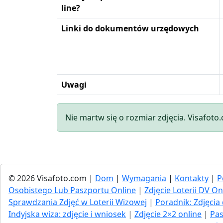
line?
Linki do dokumentów urzędowych
Uwagi
Nie martw się o rozmiar zdjęcia. Visafoto
© 2026 Visafoto.com |
Dom
|
Wymagania
|
Kontakty
|
P
Osobistego Lub Paszportu Online
|
Zdjęcie Loterii DV On
Sprawdzania Zdjęć w Loterii Wizowej
|
Poradnik: Zdjęc
Indyjska wiza: zdjęcie i wniosek
|
Zdjęcie 2×2 online
|
Pas