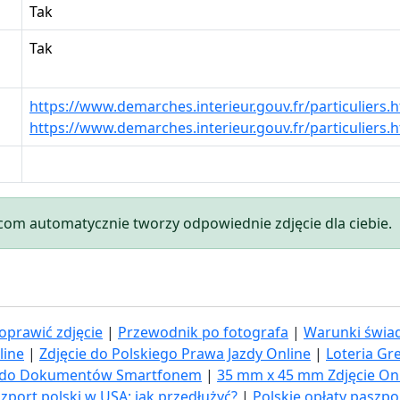
Tak
Tak
https://www.demarches.interieur.gouv.fr/particuliers.
https://www.demarches.interieur.gouv.fr/particuliers
.com automatycznie tworzy odpowiednie zdjęcie dla ciebie.
oprawić zdjęcie
|
Przewodnik po fotografa
|
Warunki świad
line
|
Zdjęcie do Polskiego Prawa Jazdy Online
|
Loteria Gr
ia do Dokumentów Smartfonem
|
35 mm x 45 mm Zdjęcie On
zport polski w USA: jak przedłużyć​?
|
Polskie opłaty paszp