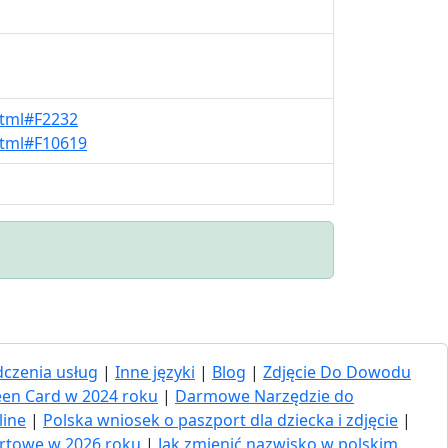
html#F2232
.html#F10619
czenia usług
|
Inne języki
|
Blog
|
Zdjęcie Do Dowodu
een Card w 2024 roku
|
Darmowe Narzędzie do
line
|
Polska wniosek o paszport dla dziecka i zdjęcie
|
ortowe w 2026 roku
|
Jak zmienić nazwisko w polskim