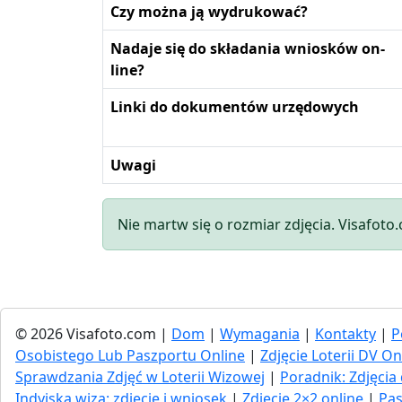
Czy można ją wydrukować?
Nadaje się do składania wniosków on-
line?
Linki do dokumentów urzędowych
Uwagi
Nie martw się o rozmiar zdjęcia. Visafoto
© 2026 Visafoto.com |
Dom
|
Wymagania
|
Kontakty
|
P
Osobistego Lub Paszportu Online
|
Zdjęcie Loterii DV On
Sprawdzania Zdjęć w Loterii Wizowej
|
Poradnik: Zdjęc
Indyjska wiza: zdjęcie i wniosek
|
Zdjęcie 2×2 online
|
Pas