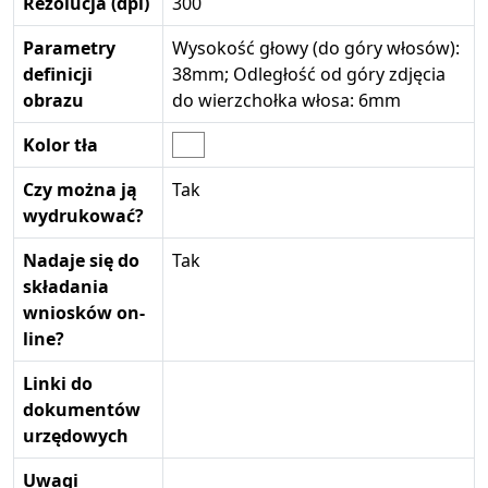
Rezolucja (dpi)
300
Parametry
Wysokość głowy (do góry włosów):
definicji
38mm; Odległość od góry zdjęcia
obrazu
do wierzchołka włosa: 6mm
Kolor tła
Czy można ją
Tak
wydrukować?
Nadaje się do
Tak
składania
wniosków on-
line?
Linki do
dokumentów
urzędowych
Uwagi