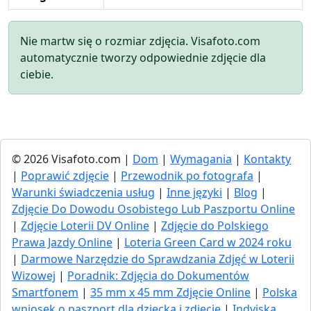
Nie martw się o rozmiar zdjęcia. Visafoto.com
automatycznie tworzy odpowiednie zdjęcie dla
ciebie.
© 2026 Visafoto.com |
Dom
|
Wymagania
|
Kontakty
|
Poprawić zdjęcie
|
Przewodnik po fotografa
|
Warunki świadczenia usług
|
Inne języki
|
Blog
|
Zdjęcie Do Dowodu Osobistego Lub Paszportu Online
|
Zdjęcie Loterii DV Online
|
Zdjęcie do Polskiego
Prawa Jazdy Online
|
Loteria Green Card w 2024 roku
|
Darmowe Narzędzie do Sprawdzania Zdjęć w Loterii
Wizowej
|
Poradnik: Zdjęcia do Dokumentów
Smartfonem
|
35 mm x 45 mm Zdjęcie Online
|
Polska
wniosek o paszport dla dziecka i zdjęcie
|
Indyjska