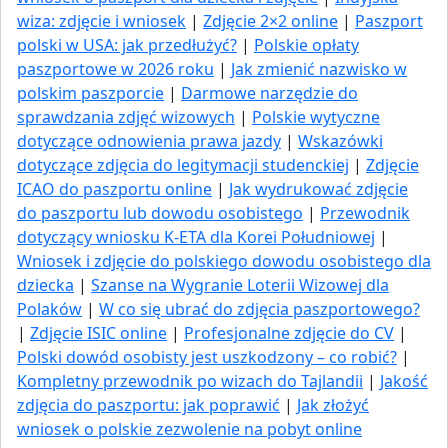
wiza: zdjęcie i wniosek
|
Zdjęcie 2×2 online
|
Paszport
polski w USA: jak przedłużyć​?
|
Polskie opłaty
paszportowe w 2026 roku
|
Jak zmienić nazwisko w
polskim paszporcie
|
Darmowe narzędzie do
sprawdzania zdjęć wizowych
|
Polskie wytyczne
dotyczące odnowienia prawa jazdy
|
Wskazówki
dotyczące zdjęcia do legitymacji studenckiej
|
Zdjęcie
ICAO do paszportu online
|
Jak wydrukować zdjęcie
do paszportu lub dowodu osobistego
|
Przewodnik
dotyczący wniosku K-ETA dla Korei Południowej
|
Wniosek i zdjęcie do polskiego dowodu osobistego dla
dziecka
|
Szanse na Wygranie Loterii Wizowej dla
Polaków
|
W co się ubrać do zdjęcia paszportowego?
|
Zdjęcie ISIC online
|
Profesjonalne zdjęcie do CV
|
Polski dowód osobisty jest uszkodzony – co robić?
|
Kompletny przewodnik po wizach do Tajlandii
|
Jakość
zdjęcia do paszportu: jak poprawić
|
Jak złożyć
wniosek o polskie zezwolenie na pobyt online