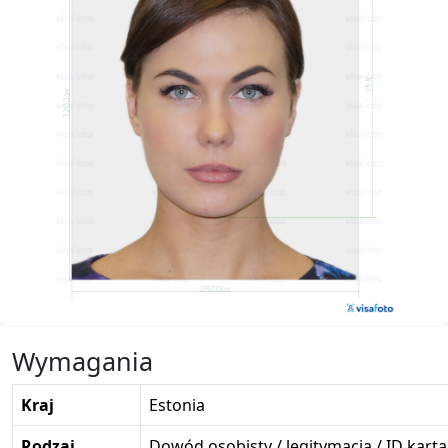
Wymagania
Kraj
Estonia
Rodzaj
Dowód osobisty / legitymacja / ID karta