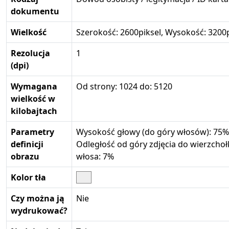
dokumentu
Wielkość
Szerokość: 2600piksel, Wysokość: 3200p
Rezolucja
1
(dpi)
Wymagana
Od strony: 1024 do: 5120
wielkość w
kilobajtach
Parametry
Wysokość głowy (do góry włosów): 75%
definicji
Odległość od góry zdjęcia do wierzchoł
obrazu
włosa: 7%
Kolor tła
Czy można ją
Nie
wydrukować?