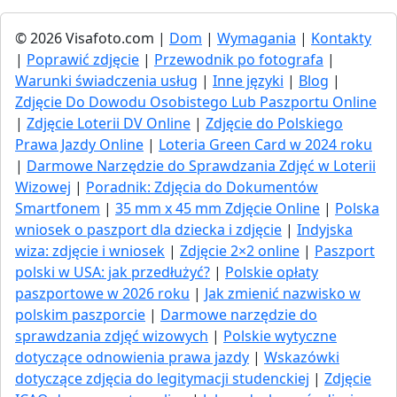
© 2026 Visafoto.com |
Dom
|
Wymagania
|
Kontakty
|
Poprawić zdjęcie
|
Przewodnik po fotografa
|
Warunki świadczenia usług
|
Inne języki
|
Blog
|
Zdjęcie Do Dowodu Osobistego Lub Paszportu Online
|
Zdjęcie Loterii DV Online
|
Zdjęcie do Polskiego
Prawa Jazdy Online
|
Loteria Green Card w 2024 roku
|
Darmowe Narzędzie do Sprawdzania Zdjęć w Loterii
Wizowej
|
Poradnik: Zdjęcia do Dokumentów
Smartfonem
|
35 mm x 45 mm Zdjęcie Online
|
Polska
wniosek o paszport dla dziecka i zdjęcie
|
Indyjska
wiza: zdjęcie i wniosek
|
Zdjęcie 2×2 online
|
Paszport
polski w USA: jak przedłużyć​?
|
Polskie opłaty
paszportowe w 2026 roku
|
Jak zmienić nazwisko w
polskim paszporcie
|
Darmowe narzędzie do
sprawdzania zdjęć wizowych
|
Polskie wytyczne
dotyczące odnowienia prawa jazdy
|
Wskazówki
dotyczące zdjęcia do legitymacji studenckiej
|
Zdjęcie