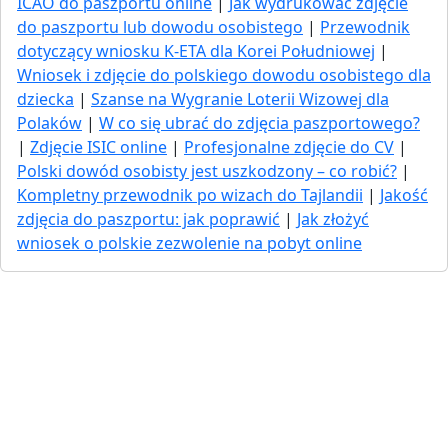
ICAO do paszportu online
|
Jak wydrukować zdjęcie
do paszportu lub dowodu osobistego
|
Przewodnik
dotyczący wniosku K-ETA dla Korei Południowej
|
Wniosek i zdjęcie do polskiego dowodu osobistego dla
dziecka
|
Szanse na Wygranie Loterii Wizowej dla
Polaków
|
W co się ubrać do zdjęcia paszportowego?
|
Zdjęcie ISIC online
|
Profesjonalne zdjęcie do CV
|
Polski dowód osobisty jest uszkodzony – co robić?
|
Kompletny przewodnik po wizach do Tajlandii
|
Jakość
zdjęcia do paszportu: jak poprawić
|
Jak złożyć
wniosek o polskie zezwolenie na pobyt online