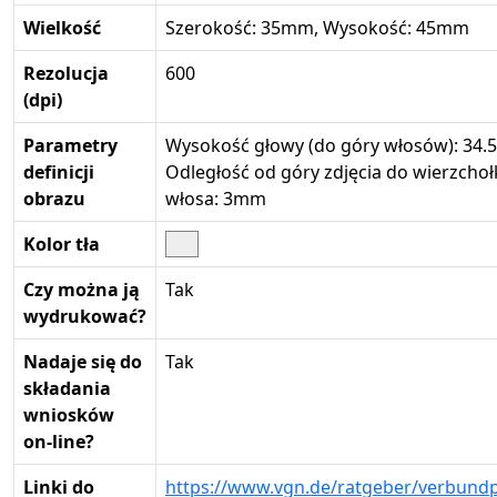
Wielkość
Szerokość: 35mm, Wysokość: 45mm
Rezolucja
600
(dpi)
Parametry
Wysokość głowy (do góry włosów): 34
definicji
Odległość od góry zdjęcia do wierzchoł
obrazu
włosa: 3mm
Kolor tła
Czy można ją
Tak
wydrukować?
Nadaje się do
Tak
składania
wniosków
on-line?
Linki do
https://www.vgn.de/ratgeber/verbund