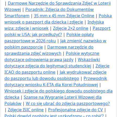
|
Darmowe Narzędzie do Sprawdzania Zdjęć w Loterii
Wizowej
|
Poradnik: Zdjęcia do Dokumentów
Smartfonem
|
35 mm x 45 mm Zdjęcie Online
|
Polska
wniosek o paszport dla dziecka i zdjęcie
|
Indyjska
wiza: zdjęcie i wniosek
|
Zdjęcie 2×2 online
|
Paszport
polski w USA: jak przedłużyć​?
|
Polskie opłaty
paszportowe w 2026 roku
|
Jak zmienić nazwisko w
polskim paszporcie
|
Darmowe narzędzie do
sprawdzania zdjęć wizowych
|
Polskie wytyczne
dotyczące odnowienia prawa jazdy
|
Wskazówki
dotyczące zdjęcia do legitymacji studenckiej
|
Zdjęcie
ICAO do paszportu online
|
Jak wydrukować zdjęcie
do paszportu lub dowodu osobistego
|
Przewodnik
dotyczący wniosku K-ETA dla Korei Południowej
|
Wniosek i zdjęcie do polskiego dowodu osobistego dla
dziecka
|
Szanse na Wygranie Loterii Wizowej dla
Polaków
|
W co się ubrać do zdjęcia paszportowego?
|
Zdjęcie ISIC online
|
Profesjonalne zdjęcie do CV
|
Polski dowód osobisty jest uszkodzony – co robić?
|