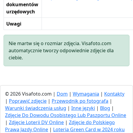
dokumentów
urzędowych
Uwagi
Nie martw się o rozmiar zdjęcia. Visafoto.com
automatycznie tworzy odpowiednie zdjęcie dla
ciebie.
© 2026 Visafoto.com |
Dom
|
Wymagania
|
Kontakty
|
Poprawić zdjęcie
|
Przewodnik po fotografa
|
Warunki świadczenia usług
|
Inne języki
|
Blog
|
Zdjęcie Do Dowodu Osobistego Lub Paszportu Online
|
Zdjęcie Loterii DV Online
|
Zdjęcie do Polskiego
Prawa Jazdy Online
|
Loteria Green Card w 2024 roku