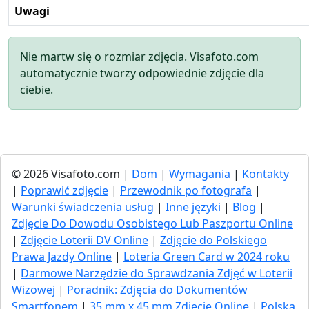
Uwagi
Nie martw się o rozmiar zdjęcia. Visafoto.com
automatycznie tworzy odpowiednie zdjęcie dla
ciebie.
© 2026 Visafoto.com |
Dom
|
Wymagania
|
Kontakty
|
Poprawić zdjęcie
|
Przewodnik po fotografa
|
Warunki świadczenia usług
|
Inne języki
|
Blog
|
Zdjęcie Do Dowodu Osobistego Lub Paszportu Online
|
Zdjęcie Loterii DV Online
|
Zdjęcie do Polskiego
Prawa Jazdy Online
|
Loteria Green Card w 2024 roku
|
Darmowe Narzędzie do Sprawdzania Zdjęć w Loterii
Wizowej
|
Poradnik: Zdjęcia do Dokumentów
Smartfonem
|
35 mm x 45 mm Zdjęcie Online
|
Polska