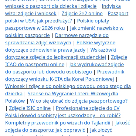
wniosek o paszport dla dziecka i zdjęcie
|
Indyjska
wiza: zdjęcie i wniosek
|
Zdjęcie 2×2 online
|
Paszport
polski w USA: jak przedłużyć​?
|
Polskie opłaty
paszportowe w 2026 roku
|
Jak zmienić nazwisko w
polskim paszporcie
|
Darmowe narzędzie do
sprawdzania zdjęć wizowych
|
Polskie wytyczne
dotyczące odnowienia prawa jazdy
|
Wskazówki
dotyczące zdjęcia do legitymacji studenckiej
|
Zdjęcie
ICAO do paszportu online
|
Jak wydrukować zdjęcie
do paszportu lub dowodu osobistego
|
Przewodnik
dotyczący wniosku K-ETA dla Korei Południowej
|
Wniosek i zdjęcie do polskiego dowodu osobistego dla
dziecka
|
Szanse na Wygranie Loterii Wizowej dla
Polaków
|
W co się ubrać do zdjęcia paszportowego?
|
Zdjęcie ISIC online
|
Profesjonalne zdjęcie do CV
|
Polski dowód osobisty jest uszkodzony – co robić?
|
Kompletny przewodnik po wizach do Tajlandii
|
Jakość
zdjęcia do paszportu: jak poprawić
|
Jak złożyć