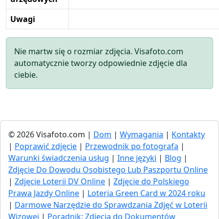
Uwagi
Nie martw się o rozmiar zdjęcia. Visafoto.com
automatycznie tworzy odpowiednie zdjęcie dla
ciebie.
© 2026 Visafoto.com |
Dom
|
Wymagania
|
Kontakty
|
Poprawić zdjęcie
|
Przewodnik po fotografa
|
Warunki świadczenia usług
|
Inne języki
|
Blog
|
Zdjęcie Do Dowodu Osobistego Lub Paszportu Online
|
Zdjęcie Loterii DV Online
|
Zdjęcie do Polskiego
Prawa Jazdy Online
|
Loteria Green Card w 2024 roku
|
Darmowe Narzędzie do Sprawdzania Zdjęć w Loterii
Wizowej
|
Poradnik: Zdjęcia do Dokumentów