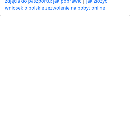
zdjęcia do paszportu: jak poprawić
|
Jak złożyć
wniosek o polskie zezwolenie na pobyt online