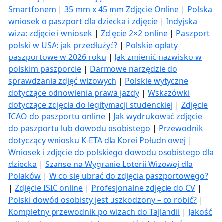
Smartfonem
|
35 mm x 45 mm Zdjęcie Online
|
Polska
wniosek o paszport dla dziecka i zdjęcie
|
Indyjska
wiza: zdjęcie i wniosek
|
Zdjęcie 2×2 online
|
Paszport
polski w USA: jak przedłużyć​?
|
Polskie opłaty
paszportowe w 2026 roku
|
Jak zmienić nazwisko w
polskim paszporcie
|
Darmowe narzędzie do
sprawdzania zdjęć wizowych
|
Polskie wytyczne
dotyczące odnowienia prawa jazdy
|
Wskazówki
dotyczące zdjęcia do legitymacji studenckiej
|
Zdjęcie
ICAO do paszportu online
|
Jak wydrukować zdjęcie
do paszportu lub dowodu osobistego
|
Przewodnik
dotyczący wniosku K-ETA dla Korei Południowej
|
Wniosek i zdjęcie do polskiego dowodu osobistego dla
dziecka
|
Szanse na Wygranie Loterii Wizowej dla
Polaków
|
W co się ubrać do zdjęcia paszportowego?
|
Zdjęcie ISIC online
|
Profesjonalne zdjęcie do CV
|
Polski dowód osobisty jest uszkodzony – co robić?
|
Kompletny przewodnik po wizach do Tajlandii
|
Jakość