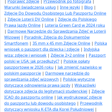
|
Poprawić zdjęcie
|
Przewodnik po fotografa
|
Warunki świadczenia usług
|
Inne języki
|
Blog
|
Zdjęcie Do Dowodu Osobistego Lub Paszportu Online
|
Zdjęcie Loterii DV Online
|
Zdjęcie do Polskiego
Prawa Jazdy Online
|
Loteria Green Card w 2024 roku
|
Darmowe Narzędzie do Sprawdzania Zdjęć w Loterii
Wizowej
|
Poradnik: Zdjęcia do Dokumentów
Smartfonem
|
35 mm x 45 mm Zdjęcie Online
|
Polska
wniosek o paszport dla dziecka i zdjęcie
|
Indyjska
wiza: zdjęcie i wniosek
|
Zdjęcie 2×2 online
|
Paszport
polski w USA: jak przedłużyć​?
|
Polskie opłaty
paszportowe w 2026 roku
|
Jak zmienić nazwisko w
polskim paszporcie
|
Darmowe narzędzie do
sprawdzania zdjęć wizowych
|
Polskie wytyczne
dotyczące odnowienia prawa jazdy
|
Wskazówki
dotyczące zdjęcia do legitymacji studenckiej
|
Zdjęcie
ICAO do paszportu online
|
Jak wydrukować zdjęcie
do paszportu lub dowodu osobistego
|
Przewodnik
dotyczący wniosku K-ETA dla Korei Południowej
|