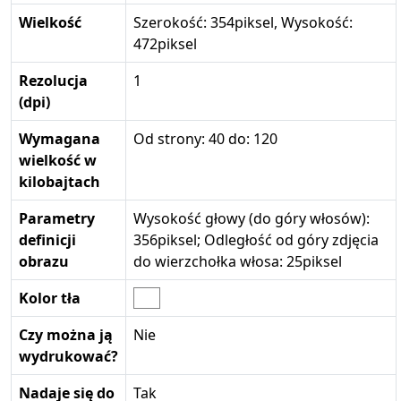
Wielkość
Szerokość: 354piksel, Wysokość:
472piksel
Rezolucja
1
(dpi)
Wymagana
Od strony: 40 do: 120
wielkość w
kilobajtach
Parametry
Wysokość głowy (do góry włosów):
definicji
356piksel; Odległość od góry zdjęcia
obrazu
do wierzchołka włosa: 25piksel
Kolor tła
Czy można ją
Nie
wydrukować?
Nadaje się do
Tak