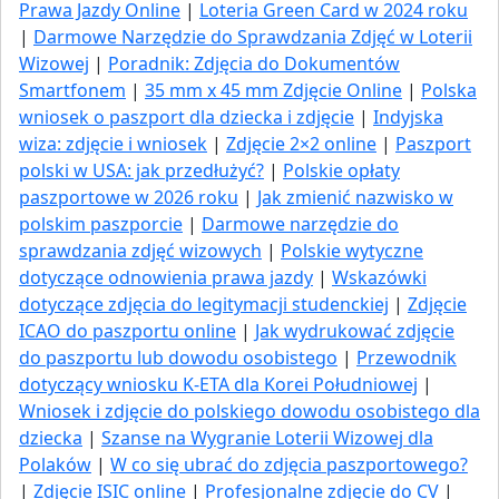
Prawa Jazdy Online
|
Loteria Green Card w 2024 roku
|
Darmowe Narzędzie do Sprawdzania Zdjęć w Loterii
Wizowej
|
Poradnik: Zdjęcia do Dokumentów
Smartfonem
|
35 mm x 45 mm Zdjęcie Online
|
Polska
wniosek o paszport dla dziecka i zdjęcie
|
Indyjska
wiza: zdjęcie i wniosek
|
Zdjęcie 2×2 online
|
Paszport
polski w USA: jak przedłużyć​?
|
Polskie opłaty
paszportowe w 2026 roku
|
Jak zmienić nazwisko w
polskim paszporcie
|
Darmowe narzędzie do
sprawdzania zdjęć wizowych
|
Polskie wytyczne
dotyczące odnowienia prawa jazdy
|
Wskazówki
dotyczące zdjęcia do legitymacji studenckiej
|
Zdjęcie
ICAO do paszportu online
|
Jak wydrukować zdjęcie
do paszportu lub dowodu osobistego
|
Przewodnik
dotyczący wniosku K-ETA dla Korei Południowej
|
Wniosek i zdjęcie do polskiego dowodu osobistego dla
dziecka
|
Szanse na Wygranie Loterii Wizowej dla
Polaków
|
W co się ubrać do zdjęcia paszportowego?
|
Zdjęcie ISIC online
|
Profesjonalne zdjęcie do CV
|