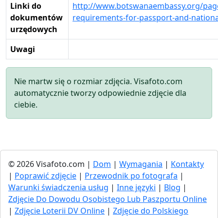
Linki do
http://www.botswanaembassy.org/pag
dokumentów
requirements-for-passport-and-nationa
urzędowych
Uwagi
Nie martw się o rozmiar zdjęcia. Visafoto.com
automatycznie tworzy odpowiednie zdjęcie dla
ciebie.
© 2026 Visafoto.com |
Dom
|
Wymagania
|
Kontakty
|
Poprawić zdjęcie
|
Przewodnik po fotografa
|
Warunki świadczenia usług
|
Inne języki
|
Blog
|
Zdjęcie Do Dowodu Osobistego Lub Paszportu Online
|
Zdjęcie Loterii DV Online
|
Zdjęcie do Polskiego