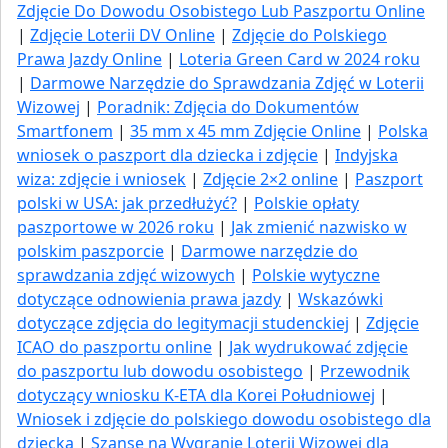
Zdjęcie Do Dowodu Osobistego Lub Paszportu Online
|
Zdjęcie Loterii DV Online
|
Zdjęcie do Polskiego
Prawa Jazdy Online
|
Loteria Green Card w 2024 roku
|
Darmowe Narzędzie do Sprawdzania Zdjęć w Loterii
Wizowej
|
Poradnik: Zdjęcia do Dokumentów
Smartfonem
|
35 mm x 45 mm Zdjęcie Online
|
Polska
wniosek o paszport dla dziecka i zdjęcie
|
Indyjska
wiza: zdjęcie i wniosek
|
Zdjęcie 2×2 online
|
Paszport
polski w USA: jak przedłużyć​?
|
Polskie opłaty
paszportowe w 2026 roku
|
Jak zmienić nazwisko w
polskim paszporcie
|
Darmowe narzędzie do
sprawdzania zdjęć wizowych
|
Polskie wytyczne
dotyczące odnowienia prawa jazdy
|
Wskazówki
dotyczące zdjęcia do legitymacji studenckiej
|
Zdjęcie
ICAO do paszportu online
|
Jak wydrukować zdjęcie
do paszportu lub dowodu osobistego
|
Przewodnik
dotyczący wniosku K-ETA dla Korei Południowej
|
Wniosek i zdjęcie do polskiego dowodu osobistego dla
dziecka
|
Szanse na Wygranie Loterii Wizowej dla