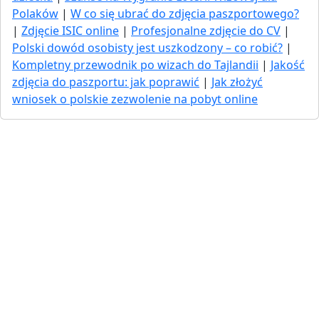
Polaków
|
W co się ubrać do zdjęcia paszportowego?
|
Zdjęcie ISIC online
|
Profesjonalne zdjęcie do CV
|
Polski dowód osobisty jest uszkodzony – co robić?
|
Kompletny przewodnik po wizach do Tajlandii
|
Jakość
zdjęcia do paszportu: jak poprawić
|
Jak złożyć
wniosek o polskie zezwolenie na pobyt online