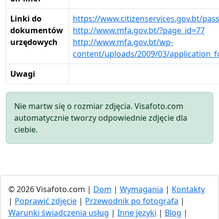
Linki do
https://www.citizenservices.gov.bt/pass
dokumentów
http://www.mfa.gov.bt/?page_id=77
urzędowych
http://www.mfa.gov.bt/wp-
content/uploads/2009/03/application_
Uwagi
Nie martw się o rozmiar zdjęcia. Visafoto.com
automatycznie tworzy odpowiednie zdjęcie dla
ciebie.
© 2026 Visafoto.com |
Dom
|
Wymagania
|
Kontakty
|
Poprawić zdjęcie
|
Przewodnik po fotografa
|
Warunki świadczenia usług
|
Inne języki
|
Blog
|