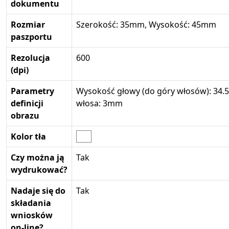
dokumentu
Rozmiar
Szerokość: 35mm, Wysokość: 45mm
paszportu
Rezolucja
600
(dpi)
Parametry
Wysokość głowy (do góry włosów): 34.5
definicji
włosa: 3mm
obrazu
Kolor tła
Czy można ją
Tak
wydrukować?
Nadaje się do
Tak
składania
wniosków
on-line?