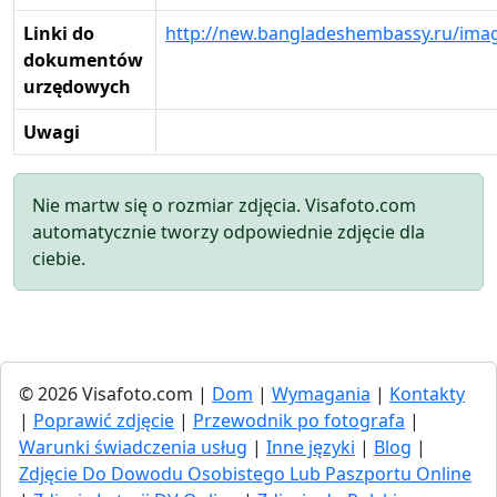
Linki do
http://new.bangladeshembassy.ru/imag
dokumentów
urzędowych
Uwagi
Nie martw się o rozmiar zdjęcia. Visafoto.com
automatycznie tworzy odpowiednie zdjęcie dla
ciebie.
© 2026 Visafoto.com |
Dom
|
Wymagania
|
Kontakty
|
Poprawić zdjęcie
|
Przewodnik po fotografa
|
Warunki świadczenia usług
|
Inne języki
|
Blog
|
Zdjęcie Do Dowodu Osobistego Lub Paszportu Online