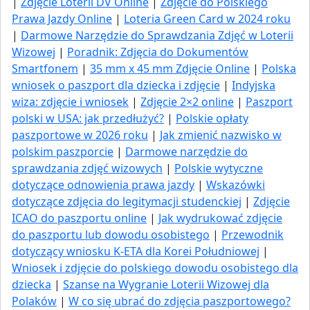
|
Zdjęcie Loterii DV Online
|
Zdjęcie do Polskiego
Prawa Jazdy Online
|
Loteria Green Card w 2024 roku
|
Darmowe Narzędzie do Sprawdzania Zdjęć w Loterii
Wizowej
|
Poradnik: Zdjęcia do Dokumentów
Smartfonem
|
35 mm x 45 mm Zdjęcie Online
|
Polska
wniosek o paszport dla dziecka i zdjęcie
|
Indyjska
wiza: zdjęcie i wniosek
|
Zdjęcie 2×2 online
|
Paszport
polski w USA: jak przedłużyć​?
|
Polskie opłaty
paszportowe w 2026 roku
|
Jak zmienić nazwisko w
polskim paszporcie
|
Darmowe narzędzie do
sprawdzania zdjęć wizowych
|
Polskie wytyczne
dotyczące odnowienia prawa jazdy
|
Wskazówki
dotyczące zdjęcia do legitymacji studenckiej
|
Zdjęcie
ICAO do paszportu online
|
Jak wydrukować zdjęcie
do paszportu lub dowodu osobistego
|
Przewodnik
dotyczący wniosku K-ETA dla Korei Południowej
|
Wniosek i zdjęcie do polskiego dowodu osobistego dla
dziecka
|
Szanse na Wygranie Loterii Wizowej dla
Polaków
|
W co się ubrać do zdjęcia paszportowego?