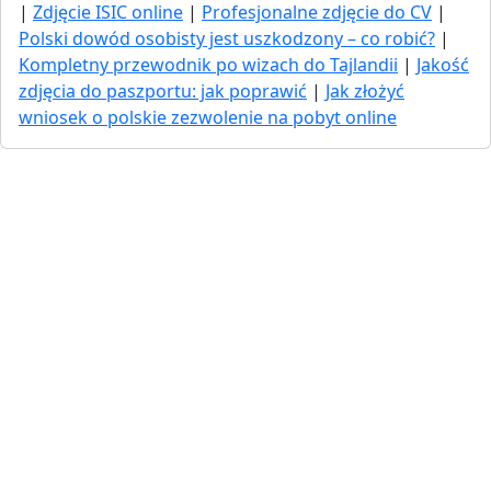
|
Zdjęcie ISIC online
|
Profesjonalne zdjęcie do CV
|
Polski dowód osobisty jest uszkodzony – co robić?
|
Kompletny przewodnik po wizach do Tajlandii
|
Jakość
zdjęcia do paszportu: jak poprawić
|
Jak złożyć
wniosek o polskie zezwolenie na pobyt online