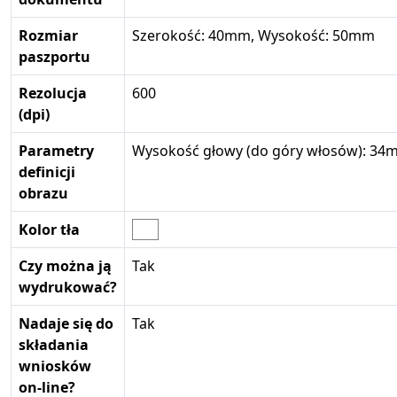
Rozmiar
Szerokość: 40mm, Wysokość: 50mm
paszportu
Rezolucja
600
(dpi)
Parametry
Wysokość głowy (do góry włosów): 34m
definicji
obrazu
Kolor tła
Czy można ją
Tak
wydrukować?
Nadaje się do
Tak
składania
wniosków
on-line?