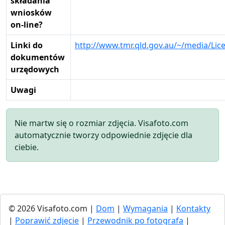
składania
wniosków
on-line?
Linki do
http://www.tmr.qld.gov.au/~/media/L
dokumentów
urzędowych
Uwagi
Nie martw się o rozmiar zdjęcia. Visafoto.com
automatycznie tworzy odpowiednie zdjęcie dla
ciebie.
© 2026 Visafoto.com |
Dom
|
Wymagania
|
Kontakty
|
Poprawić zdjęcie
|
Przewodnik po fotografa
|