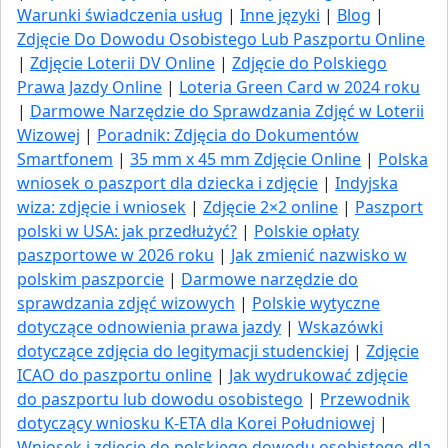
Warunki świadczenia usług
|
Inne języki
|
Blog
|
Zdjęcie Do Dowodu Osobistego Lub Paszportu Online
|
Zdjęcie Loterii DV Online
|
Zdjęcie do Polskiego
Prawa Jazdy Online
|
Loteria Green Card w 2024 roku
|
Darmowe Narzędzie do Sprawdzania Zdjęć w Loterii
Wizowej
|
Poradnik: Zdjęcia do Dokumentów
Smartfonem
|
35 mm x 45 mm Zdjęcie Online
|
Polska
wniosek o paszport dla dziecka i zdjęcie
|
Indyjska
wiza: zdjęcie i wniosek
|
Zdjęcie 2×2 online
|
Paszport
polski w USA: jak przedłużyć​?
|
Polskie opłaty
paszportowe w 2026 roku
|
Jak zmienić nazwisko w
polskim paszporcie
|
Darmowe narzędzie do
sprawdzania zdjęć wizowych
|
Polskie wytyczne
dotyczące odnowienia prawa jazdy
|
Wskazówki
dotyczące zdjęcia do legitymacji studenckiej
|
Zdjęcie
ICAO do paszportu online
|
Jak wydrukować zdjęcie
do paszportu lub dowodu osobistego
|
Przewodnik
dotyczący wniosku K-ETA dla Korei Południowej
|
Wniosek i zdjęcie do polskiego dowodu osobistego dla