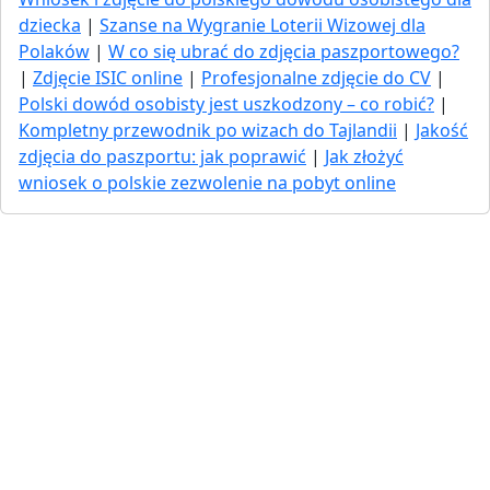
dziecka
|
Szanse na Wygranie Loterii Wizowej dla
Polaków
|
W co się ubrać do zdjęcia paszportowego?
|
Zdjęcie ISIC online
|
Profesjonalne zdjęcie do CV
|
Polski dowód osobisty jest uszkodzony – co robić?
|
Kompletny przewodnik po wizach do Tajlandii
|
Jakość
zdjęcia do paszportu: jak poprawić
|
Jak złożyć
wniosek o polskie zezwolenie na pobyt online