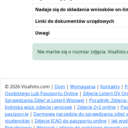
Nadaje się do składania wniosków on-li
Linki do dokumentów urzędowych
Uwagi
Nie martw się o rozmiar zdjęcia. Visafoto
© 2026 Visafoto.com |
Dom
|
Wymagania
|
Kontakty
|
P
Osobistego Lub Paszportu Online
|
Zdjęcie Loterii DV On
Sprawdzania Zdjęć w Loterii Wizowej
|
Poradnik: Zdjęc
Indyjska wiza: zdjęcie i wniosek
|
Zdjęcie 2×2 online
|
Pas
paszporcie
|
Darmowe narzędzie do sprawdzania zdjęć
studenckiej
|
Zdjęcie ICAO do paszportu online
|
Jak wyd
Południowej
|
Wniosek i zdjęcie do polskiego dowodu os