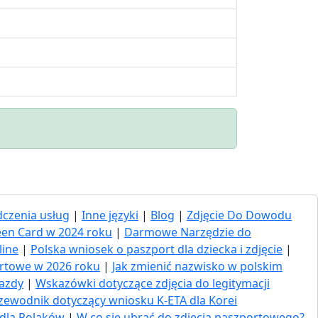
czenia usług
|
Inne języki
|
Blog
|
Zdjęcie Do Dowodu
een Card w 2024 roku
|
Darmowe Narzędzie do
line
|
Polska wniosek o paszport dla dziecka i zdjęcie
|
ortowe w 2026 roku
|
Jak zmienić nazwisko w polskim
jazdy
|
Wskazówki dotyczące zdjęcia do legitymacji
zewodnik dotyczący wniosku K-ETA dla Korei
 dla Polaków
|
W co się ubrać do zdjęcia paszportowego?