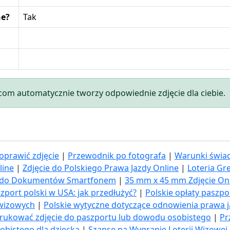
ne?
Tak
.com automatycznie tworzy odpowiednie zdjęcie dla ciebie.
oprawić zdjęcie
|
Przewodnik po fotografa
|
Warunki świad
line
|
Zdjęcie do Polskiego Prawa Jazdy Online
|
Loteria Gr
ia do Dokumentów Smartfonem
|
35 mm x 45 mm Zdjęcie On
zport polski w USA: jak przedłużyć​?
|
Polskie opłaty paszp
 wizowych
|
Polskie wytyczne dotyczące odnowienia prawa 
rukować zdjęcie do paszportu lub dowodu osobistego
|
Pr
obistego dla dziecka
|
Szanse na Wygranie Loterii Wizowej