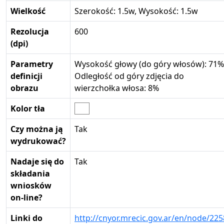
Wielkość
Szerokość: 1.5w, Wysokość: 1.5w
Rezolucja
600
(dpi)
Parametry
Wysokość głowy (do góry włosów): 71%
definicji
Odległość od góry zdjęcia do
obrazu
wierzchołka włosa: 8%
Kolor tła
Czy można ją
Tak
wydrukować?
Nadaje się do
Tak
składania
wniosków
on-line?
Linki do
http://cnyor.mrecic.gov.ar/en/node/225