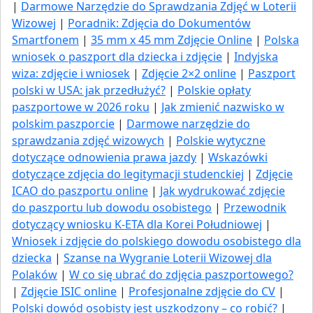
|
Darmowe Narzędzie do Sprawdzania Zdjęć w Loterii
Wizowej
|
Poradnik: Zdjęcia do Dokumentów
Smartfonem
|
35 mm x 45 mm Zdjęcie Online
|
Polska
wniosek o paszport dla dziecka i zdjęcie
|
Indyjska
wiza: zdjęcie i wniosek
|
Zdjęcie 2×2 online
|
Paszport
polski w USA: jak przedłużyć​?
|
Polskie opłaty
paszportowe w 2026 roku
|
Jak zmienić nazwisko w
polskim paszporcie
|
Darmowe narzędzie do
sprawdzania zdjęć wizowych
|
Polskie wytyczne
dotyczące odnowienia prawa jazdy
|
Wskazówki
dotyczące zdjęcia do legitymacji studenckiej
|
Zdjęcie
ICAO do paszportu online
|
Jak wydrukować zdjęcie
do paszportu lub dowodu osobistego
|
Przewodnik
dotyczący wniosku K-ETA dla Korei Południowej
|
Wniosek i zdjęcie do polskiego dowodu osobistego dla
dziecka
|
Szanse na Wygranie Loterii Wizowej dla
Polaków
|
W co się ubrać do zdjęcia paszportowego?
|
Zdjęcie ISIC online
|
Profesjonalne zdjęcie do CV
|
Polski dowód osobisty jest uszkodzony – co robić?
|