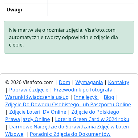
Uwagi
Nie martw się o rozmiar zdjęcia. Visafoto.com
automatycznie tworzy odpowiednie zdjęcie dla
ciebie.
© 2026 Visafoto.com |
Dom
|
Wymagania
|
Kontakty
|
Poprawić zdjęcie
|
Przewodnik po fotografa
|
Warunki świadczenia usług
|
Inne języki
|
Blog
|
Zdjęcie Do Dowodu Osobistego Lub Paszportu Online
|
Zdjęcie Loterii DV Online
|
Zdjęcie do Polskiego
Prawa Jazdy Online
|
Loteria Green Card w 2024 roku
|
Darmowe Narzędzie do Sprawdzania Zdjęć w Loterii
Wizowej
|
Poradnik: Zdjęcia do Dokumentów