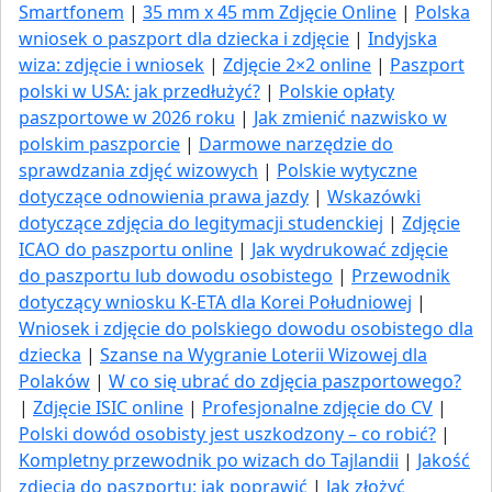
Smartfonem
|
35 mm x 45 mm Zdjęcie Online
|
Polska
wniosek o paszport dla dziecka i zdjęcie
|
Indyjska
wiza: zdjęcie i wniosek
|
Zdjęcie 2×2 online
|
Paszport
polski w USA: jak przedłużyć​?
|
Polskie opłaty
paszportowe w 2026 roku
|
Jak zmienić nazwisko w
polskim paszporcie
|
Darmowe narzędzie do
sprawdzania zdjęć wizowych
|
Polskie wytyczne
dotyczące odnowienia prawa jazdy
|
Wskazówki
dotyczące zdjęcia do legitymacji studenckiej
|
Zdjęcie
ICAO do paszportu online
|
Jak wydrukować zdjęcie
do paszportu lub dowodu osobistego
|
Przewodnik
dotyczący wniosku K-ETA dla Korei Południowej
|
Wniosek i zdjęcie do polskiego dowodu osobistego dla
dziecka
|
Szanse na Wygranie Loterii Wizowej dla
Polaków
|
W co się ubrać do zdjęcia paszportowego?
|
Zdjęcie ISIC online
|
Profesjonalne zdjęcie do CV
|
Polski dowód osobisty jest uszkodzony – co robić?
|
Kompletny przewodnik po wizach do Tajlandii
|
Jakość
zdjęcia do paszportu: jak poprawić
|
Jak złożyć